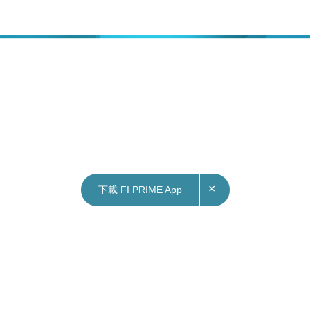
×
下載 FI PRIME App
11/04/2025
18:03
地產｜長實#LYOS推九成按揭 毋須入息證明及
壓測