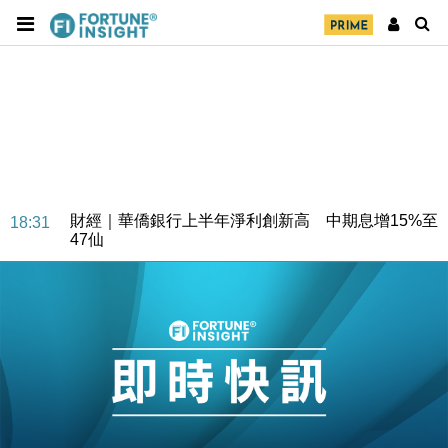
財經｜華僑銀行上半年淨利創新高 中期息增15%至
18:31
47仙
財經｜滙豐上調香港今年GDP預測至4.5% 看好貿易
17:33
及消費表現
本地｜假冒內地執法人員要求交「保證金」 43歲女子
16:47
損失近6900萬元
財經｜日經失守6.5萬點後回穩 全周仍升近2%
16:05
財經｜恒隆10月換帥 玩具「反」斗城亞洲CEO蔡德
15:47
粦接任