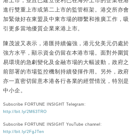
港上市，並且已建立便利已在海外上市的企業在港
財經｜恒隆10月換帥 玩具「反」斗城亞洲CEO蔡德
15:47
進行雙重上市或第二上市的監管框架。港交所亦會
粦接任
加緊做好在東盟及中東市場的聯繫和推廣工作，吸
財經｜韓股反覆波動收跌 連挫7周創逾3年最長跌勢
15:11
引更多當地優質企業來港上市。
財經｜內地7月美元計價出口增近24%勝預期 貿易順
13:44
陳茂波又表示，港匯持續偏強，港元兌美元仍處於
差達1125億美元
強方水平，顯示資金仍留在本港市場。面對外圍貿
財經｜日本春季三度入市撐日圓 4月單日斥6.28萬億
12:44
日圓干預創新高
易環境的急劇變化及金融市場的大幅波動，政府之
國際｜特朗普料美伊戰事快結束 承認部分彈藥庫存緊
11:12
前部署的市場監控機制持續發揮作用。另外，政府
張
亦一直密切留意本港各行各業的經營情況，特別是
財經｜SA售股自救後再出手 斥4億美元押注未上市公
15:59
司
中小企。
Subscribe FORTUNE INSIGHT Telegram:
http://bit.ly/2M63TRO
Subscribe FORTUNE INSIGHT YouTube channel:
http://bit.ly/2FgJTen