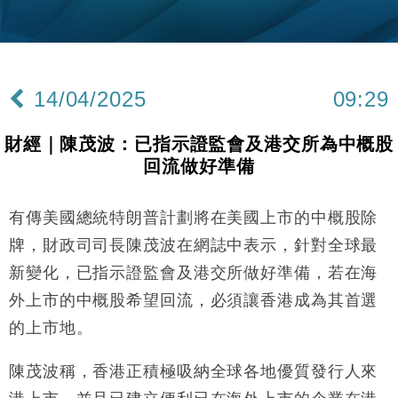
財經｜韓股反覆波動收跌 連挫7周創逾3年最長跌勢
15:11
財經｜內地7月美元計價出口增近24%勝預期 貿易順
13:44
差達1125億美元
14/04/2025
09:29
財經｜日本春季三度入市撐日圓 4月單日斥6.28萬億
12:44
日圓干預創新高
財經｜陳茂波：已指示證監會及港交所為中概股
國際｜特朗普料美伊戰事快結束 承認部分彈藥庫存緊
11:12
回流做好準備
張
財經｜SA售股自救後再出手 斥4億美元押注未上市公
15:59
司
有傳美國總統特朗普計劃將在美國上市的中概股除
財經｜華僑銀行上半年淨利創新高 中期息增15%至
18:31
牌，財政司司長陳茂波在網誌中表示，針對全球最
47仙
新變化，已指示證監會及港交所做好準備，若在海
財經｜滙豐上調香港今年GDP預測至4.5% 看好貿易
17:33
外上市的中概股希望回流，必須讓香港成為其首選
及消費表現
的上市地。
本地｜假冒內地執法人員要求交「保證金」 43歲女子
16:47
損失近6900萬元
陳茂波稱，香港正積極吸納全球各地優質發行人來
財經｜日經失守6.5萬點後回穩 全周仍升近2%
16:05