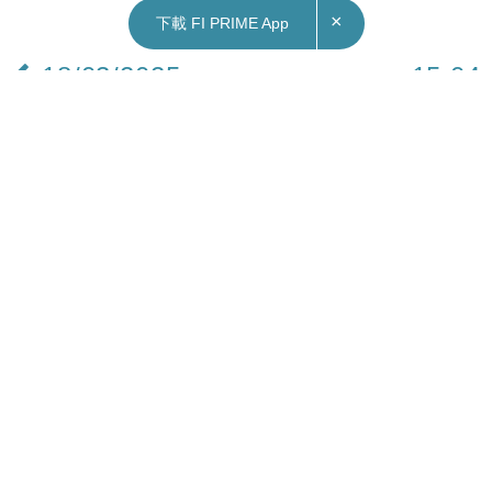
×
下載 FI PRIME App
18/03/2025
15:04
財經｜華潤啤酒(00291)去年少賺8% 末期息
0.387元
華潤啤酒(00291)公布，截至2024年12月底止，全
年股東應佔溢利47.39億元(人民幣．下同)，按年減
少8.03%。每股基本盈利1.46元，每股派末期息
0.387元，全年合計派息0.76元。
期內，營業額386.35億元，按年減少0.76%，但毛
利率上升0.9個百分點至41.1%。
華潤啤酒現升逾4%，報28.4元，成交8.22億元