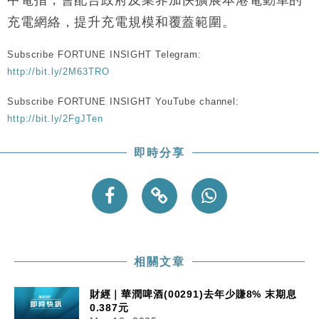
15:47
粦接任
充電網絡，提升充電規模和覆蓋範圍。
財經｜韓股反覆波動收跌 連挫7周創逾3年最長跌勢
15:11
Subscribe FORTUNE INSIGHT Telegram:
財經｜內地7月美元計價出口增近24%勝預期 貿易順
13:44
http://bit.ly/2M63TRO
差達1125億美元
Subscribe FORTUNE INSIGHT YouTube channel:
財經｜日本春季三度入市撐日圓 4月單日斥6.28萬億
12:44
http://bit.ly/2FgJTen
日圓干預創新高
國際｜特朗普料美伊戰事快結束 承認部分彈藥庫存緊
11:12
即時分享
張
財經｜SA售股自救後再出手 斥4億美元押注未上市公
15:59
司
相關文章
財經｜華潤啤酒(00291)去年少賺8% 末期息
0.387元