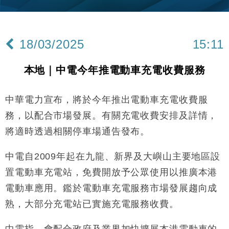
財經｜內地7月美元計價出口增近24%勝預期 貿易順
13:44
差達1125億美元
18/03/2025
15:11
財經｜日本春季三度入市撐日圓 4月單日斥6.28萬億
12:44
日圓干預創新高
本地｜中電今年推電動車充電收費服務
國際｜特朗普料美伊戰事快結束 承認部分彈藥庫存緊
11:12
張
中華電力宣布，將於今年推出電動車充電收費服
財經｜SA售股自救後再出手 斥4億美元押注未上市公
15:59
司
務，以配合市場發展。有關充電收費安排及詳情，
財經｜華僑銀行上半年淨利創新高 中期息增15%至
18:31
將適時透過相關停車場通告發布。
47仙
財經｜滙豐上調香港今年GDP預測至4.5% 看好貿易
17:33
中電自2009年起在九龍、新界及大嶼山主要地區設
及消費表現
置電動車充電站，免費開放予公眾使用以推廣本港
本地｜假冒內地執法人員要求交「保證金」 43歲女子
16:47
損失近6900萬元
電動車應用。鑑於電動車充電服務市場發展趨向成
財經｜日經失守6.5萬點後回穩 全周仍升近2%
熟，大部分充電站已實施充電服務收費。
16:05
中電指，會配合政府及業界加快擴展本港電動車的
財經｜恒隆10月換帥 玩具「反」斗城亞洲CEO蔡德