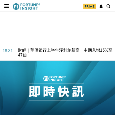
財經｜華僑銀行上半年淨利創新高 中期息增15%至
18:31
47仙
財經｜滙豐上調香港今年GDP預測至4.5% 看好貿易
17:33
及消費表現
本地｜假冒內地執法人員要求交「保證金」 43歲女子
16:47
損失近6900萬元
財經｜日經失守6.5萬點後回穩 全周仍升近2%
16:05
財經｜恒隆10月換帥 玩具「反」斗城亞洲CEO蔡德
15:47
粦接任
財經｜韓股反覆波動收跌 連挫7周創逾3年最長跌勢
15:11