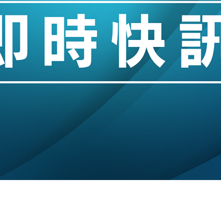
 珠寶鐘錶銷售升勢最強
派息比率目標維持50%
估值料降至400億美元以下
兩程低至448元加2元可多飛一程