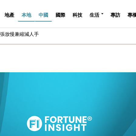
地產
本地
中國
國際
科技
生活
專訪
專
斥21億翻新香港及東京半島
 男子攜槍彈被捕
業擴張放慢兼縮減人手
hropic租用Google晶片
14類產品或加徵25%
度 增鉑金卡級別鎖定高消費客群
 珠寶鐘錶銷售升勢最強
派息比率目標維持50%
估值料降至400億美元以下
兩程低至448元加2元可多飛一程
斥21億翻新香港及東京半島
 男子攜槍彈被捕
業擴張放慢兼縮減人手
hropic租用Google晶片
14類產品或加徵25%
度 增鉑金卡級別鎖定高消費客群