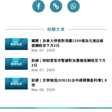
財經｜韓股反覆波動收跌 連挫7周創逾3年最長跌勢
15:11
財經｜內地7月美元計價出口增近24%勝預期 貿易順
13:44
差達1125億美元
相關文章
財經｜日本春季三度入市撐日圓 4月單日斥6.28萬億
12:44
日圓干預創新高
國際｜加拿大押後對美國1250億加元貨品報
國際｜特朗普料美伊戰事快結束 承認部分彈藥庫存緊
11:12
復關稅至下月2日
張
Mar 07, 2025
財經｜SA售股自救後再出手 斥4億美元押注未上市公
15:59
財經｜特朗普宣布暫緩對加墨徵收關稅至下月
司
2日
Mar 07, 2025
財經｜京東物流(02618)去年經調整盈利增1.8
倍
Mar 06, 2025