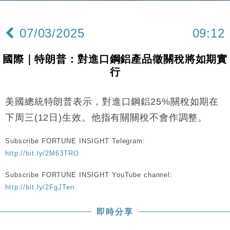
財經｜內地7月美元計價出口增近24%勝預期 貿易順
13:44
差達1125億美元
07/03/2025
09:12
財經｜日本春季三度入市撐日圓 4月單日斥6.28萬億
12:44
日圓干預創新高
國際｜特朗普：對進口鋼鋁產品徵關稅將如期實
國際｜特朗普料美伊戰事快結束 承認部分彈藥庫存緊
11:12
行
張
財經｜SA售股自救後再出手 斥4億美元押注未上市公
15:59
司
美國總統特朗普表示，對進口鋼鋁25%關稅如期在
財經｜華僑銀行上半年淨利創新高 中期息增15%至
18:31
下周三(12日)生效。他指有關關稅不會作調整。
47仙
財經｜滙豐上調香港今年GDP預測至4.5% 看好貿易
Subscribe FORTUNE INSIGHT Telegram:
17:33
及消費表現
http://bit.ly/2M63TRO
本地｜假冒內地執法人員要求交「保證金」 43歲女子
16:47
Subscribe FORTUNE INSIGHT YouTube channel:
損失近6900萬元
http://bit.ly/2FgJTen
財經｜日經失守6.5萬點後回穩 全周仍升近2%
16:05
即時分享
財經｜恒隆10月換帥 玩具「反」斗城亞洲CEO蔡德
15:47
粦接任