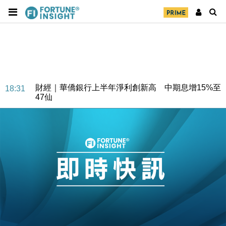
財經｜華僑銀行上半年淨利創新高 中期息增15%至
18:31
47仙
財經｜滙豐上調香港今年GDP預測至4.5% 看好貿易
17:33
及消費表現
本地｜假冒內地執法人員要求交「保證金」 43歲女子
16:47
損失近6900萬元
財經｜日經失守6.5萬點後回穩 全周仍升近2%
16:05
財經｜恒隆10月換帥 玩具「反」斗城亞洲CEO蔡德
15:47
粦接任
財經｜韓股反覆波動收跌 連挫7周創逾3年最長跌勢
15:11