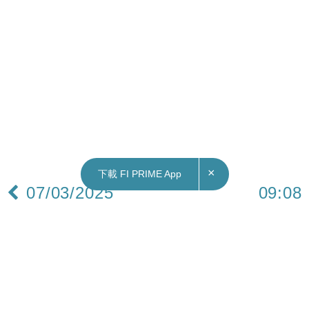
×
下載 FI PRIME App
07/03/2025
09:08
國際｜加拿大押後對美國1250億加元貨品報復關
稅至下月2日
美國總統特朗普宣布暫緩《美墨加協定》涵蓋的墨
西哥及加拿大產品25%關稅至4月2日。