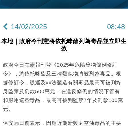
財經｜韓股反覆波動收跌 連挫7周創逾3年最長跌勢
15:11
財經｜內地7月美元計價出口增近24%勝預期 貿易順
13:44
差達1125億美元
14/02/2025
08:48
財經｜日本春季三度入市撐日圓 4月單日斥6.28萬億
12:44
日圓干預創新高
本地｜政府今刊憲將依托咪酯列為毒品並立即生
國際｜特朗普料美伊戰事快結束 承認部分彈藥庫存緊
11:12
效
張
財經｜SA售股自救後再出手 斥4億美元押注未上市公
15:59
司
政府今日在憲報刊登《2025年危險藥物條例修訂
財經｜華僑銀行上半年淨利創新高 中期息增15%至
18:31
令》，將依托咪酯及三種類似物將被列為毒品。根
47仙
據修訂令，販運及非法製造有關毒品最高可被判終
財經｜滙豐上調香港今年GDP預測至4.5% 看好貿易
17:33
身監禁及罰款500萬元，在違反條例的情況下管有
及消費表現
和服用這些毒品，最高可被判監禁7年及罰款100萬
本地｜假冒內地執法人員要求交「保證金」 43歲女子
16:47
損失近6900萬元
元。
財經｜日經失守6.5萬點後回穩 全周仍升近2%
16:05
保安局日前表示，因應近期新興太空油毒品的主要