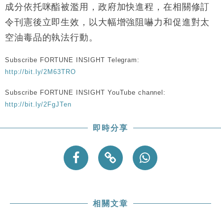
財經｜恒隆10月換帥 玩具「反」斗城亞洲CEO蔡德
15:47
成分依托咪酯被濫用，政府加快進程，在相關修訂
粦接任
令刊憲後立即生效，以大幅增強阻嚇力和促進對太
財經｜韓股反覆波動收跌 連挫7周創逾3年最長跌勢
15:11
空油毒品的執法行動。
財經｜內地7月美元計價出口增近24%勝預期 貿易順
13:44
Subscribe FORTUNE INSIGHT Telegram:
差達1125億美元
http://bit.ly/2M63TRO
財經｜日本春季三度入市撐日圓 4月單日斥6.28萬億
12:44
日圓干預創新高
Subscribe FORTUNE INSIGHT YouTube channel:
國際｜特朗普料美伊戰事快結束 承認部分彈藥庫存緊
11:12
http://bit.ly/2FgJTen
張
財經｜SA售股自救後再出手 斥4億美元押注未上市公
15:59
即時分享
司
相關文章