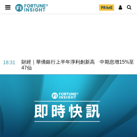
財經｜華僑銀行上半年淨利創新高 中期息增15%至
18:31
47仙
財經｜滙豐上調香港今年GDP預測至4.5% 看好貿易
17:33
及消費表現
本地｜假冒內地執法人員要求交「保證金」 43歲女子
16:47
損失近6900萬元
財經｜日經失守6.5萬點後回穩 全周仍升近2%
16:05
財經｜恒隆10月換帥 玩具「反」斗城亞洲CEO蔡德
15:47
粦接任