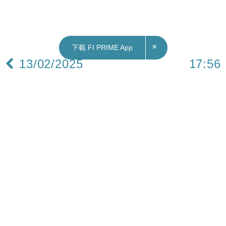
×
下載 FI PRIME App
13/02/2025
17:56
財經｜人行：靈活搭配政策工具 增強宏觀政策協
調配合支持擴內需
人民銀行發布2024年第四季度中國貨幣政策執行報
告提出，下階段，將進一步深化金融改革和高水平
對外開放，持續推動金融高質量發展和金融強國建
設，加快完善中央銀行制度，進一步健全貨幣政策
框架。注重平衡好短期和長期、穩增長和防風險、
內部均衡和外部均衡的關係，提高宏觀調控的前瞻
性、針對性、有效性，增強宏觀政策協調配合，支