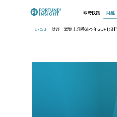
即時快訊
財經
18:31
財經｜華僑銀行上半年淨利創新高 
17:33
財經｜滙豐上調香港今年GDP預測至
16:47
本地｜假冒內地執法人員要求交「保證
16:05
財經｜日經失守6.5萬點後回穩 全
15:47
財經｜恒隆10月換帥 玩具「反」斗
15:11
財經｜韓股反覆波動收跌 連挫7周
13:44
財經｜內地7月美元計價出口增近24
12:44
財經｜日本春季三度入市撐日圓 4月
11:12
國際｜特朗普料美伊戰事快結束 承
15:59
財經｜SA售股自救後再出手 斥4
18:31
財經｜華僑銀行上半年淨利創新高 
17:33
財經｜滙豐上調香港今年GDP預測至
16:47
本地｜假冒內地執法人員要求交「保證
16:05
財經｜日經失守6.5萬點後回穩 全
15:47
財經｜恒隆10月換帥 玩具「反」斗