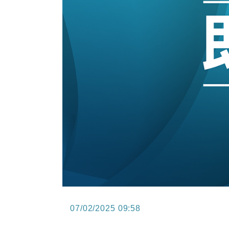
15:11
財經｜韓股反覆波動收跌 連挫7周
13:44
財經｜內地7月美元計價出口增近24
12:44
財經｜日本春季三度入市撐日圓 4月
11:12
國際｜特朗普料美伊戰事快結束 承
15:59
財經｜SA售股自救後再出手 斥4
07/02/2025 09:58