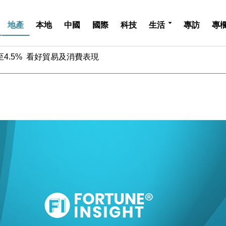
地產
本地
中國
國際
科技
生活
專訪
專
中期息增15%至47仙
4.5% 看好貿易及消費表現
金」 43歲女子損失近6900萬元
周仍升近2%
城亞洲CEO蔡德粦接任
創逾3年最長跌勢
%勝預期 貿易順差達1125億美元
單日斥6.28萬億日圓干預創新高
認部分彈藥庫存緊張
億美元押注未上市公司
中期息增15%至47仙
4.5% 看好貿易及消費表現
金」 43歲女子損失近6900萬元
周仍升近2%
城亞洲CEO蔡德粦接任