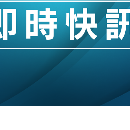
創逾3年最長跌勢
%勝預期 貿易順差達1125億美元
單日斥6.28萬億日圓干預創新高
認部分彈藥庫存緊張
億美元押注未上市公司