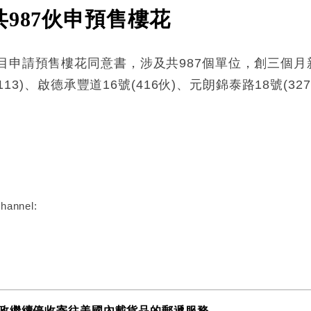
987伙申預售樓花
目申請預售樓花同意書，涉及共987個單位，創三個
113)、啟德承豐道16號(416伙)、元朗錦泰路18號(32
:
hannel:
政繼續停收寄往美國內載貨品的郵遞服務