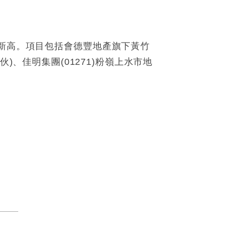
月新高。項目包括會德豐地產旗下黃竹
7伙)、佳明集團(01271)粉嶺上水市地