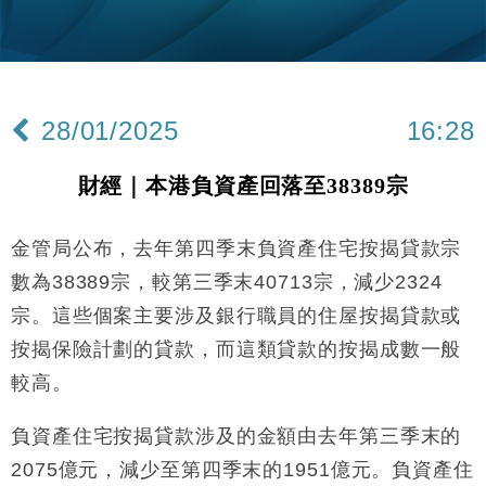
粦接任
財經｜韓股反覆波動收跌 連挫7周創逾3年最長跌勢
15:11
財經｜內地7月美元計價出口增近24%勝預期 貿易順
13:44
差達1125億美元
28/01/2025
16:28
財經｜日本春季三度入市撐日圓 4月單日斥6.28萬億
12:44
日圓干預創新高
財經｜本港負資產回落至38389宗
國際｜特朗普料美伊戰事快結束 承認部分彈藥庫存緊
11:12
張
金管局公布，去年第四季末負資產住宅按揭貸款宗
財經｜SA售股自救後再出手 斥4億美元押注未上市公
15:59
司
數為38389宗，較第三季末40713宗，減少2324
財經｜華僑銀行上半年淨利創新高 中期息增15%至
18:31
宗。這些個案主要涉及銀行職員的住屋按揭貸款或
47仙
按揭保險計劃的貸款，而這類貸款的按揭成數一般
財經｜滙豐上調香港今年GDP預測至4.5% 看好貿易
17:33
及消費表現
較高。
本地｜假冒內地執法人員要求交「保證金」 43歲女子
16:47
損失近6900萬元
負資產住宅按揭貸款涉及的金額由去年第三季末的
財經｜日經失守6.5萬點後回穩 全周仍升近2%
2075億元，減少至第四季末的1951億元。負資產住
16:05