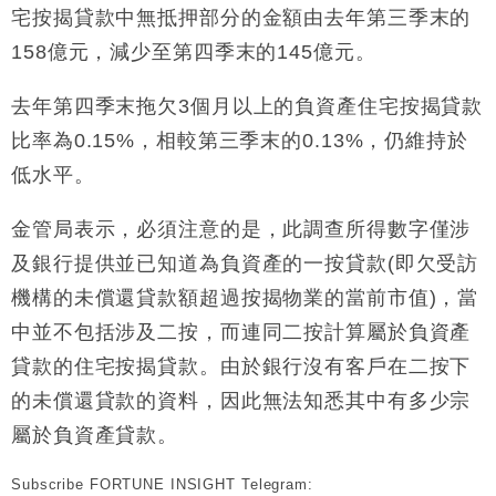
宅按揭貸款中無抵押部分的金額由去年第三季末的
財經｜恒隆10月換帥 玩具「反」斗城亞洲CEO蔡德
15:47
158億元，減少至第四季末的145億元。
粦接任
財經｜韓股反覆波動收跌 連挫7周創逾3年最長跌勢
15:11
去年第四季末拖欠3個月以上的負資產住宅按揭貸款
比率為0.15%，相較第三季末的0.13%，仍維持於
財經｜內地7月美元計價出口增近24%勝預期 貿易順
13:44
差達1125億美元
低水平。
財經｜日本春季三度入市撐日圓 4月單日斥6.28萬億
12:44
日圓干預創新高
金管局表示，必須注意的是，此調查所得數字僅涉
國際｜特朗普料美伊戰事快結束 承認部分彈藥庫存緊
11:12
及銀行提供並已知道為負資產的一按貸款(即欠受訪
張
機構的未償還貸款額超過按揭物業的當前市值)，當
財經｜SA售股自救後再出手 斥4億美元押注未上市公
15:59
中並不包括涉及二按，而連同二按計算屬於負資產
司
貸款的住宅按揭貸款。由於銀行沒有客戶在二按下
的未償還貸款的資料，因此無法知悉其中有多少宗
屬於負資產貸款。
Subscribe FORTUNE INSIGHT Telegram: