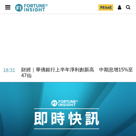
財經｜華僑銀行上半年淨利創新高 中期息增15%至
18:31
47仙
財經｜滙豐上調香港今年GDP預測至4.5% 看好貿易
17:33
及消費表現
本地｜假冒內地執法人員要求交「保證金」 43歲女子
16:47
損失近6900萬元
財經｜日經失守6.5萬點後回穩 全周仍升近2%
16:05
財經｜恒隆10月換帥 玩具「反」斗城亞洲CEO蔡德
15:47