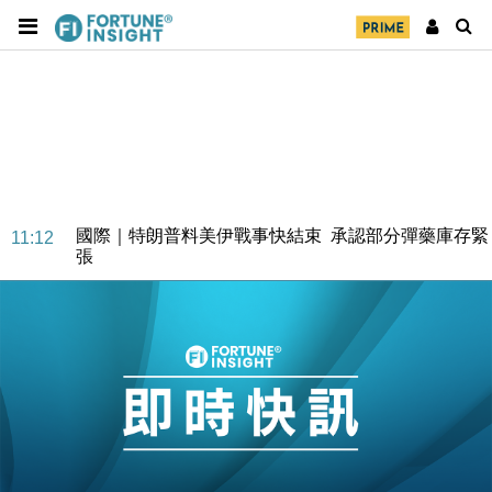
財經｜日本春季三度入市撐日圓 4月單日斥6.28萬億
12:44
日圓干預創新高
國際｜特朗普料美伊戰事快結束 承認部分彈藥庫存緊
11:12
張
財經｜SA售股自救後再出手 斥4億美元押注未上市公
15:59
司
財經｜精星香港夥菜鳥拓全球智慧倉儲市場 加快海外
11:30
市場落地
地產｜大酒店中期轉賺2300萬元 斥21億翻新香港及
14:50
東京半島
國際｜特朗普赴洛杉磯高球場活動前 男子攜槍彈被捕
13:12