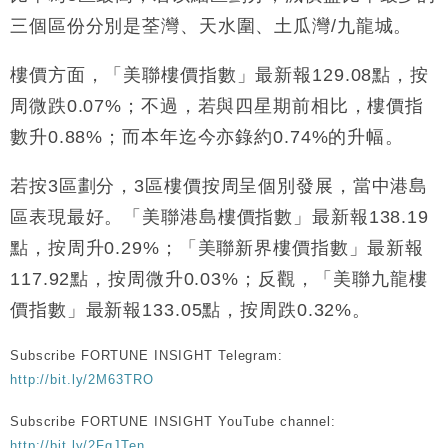
國際｜特朗普赴洛杉磯高球場活動前 男子攜槍彈被捕
13:12
三個區份分別是荃灣、天水圍、土瓜灣/九龍城。
財經｜香港7月PMI回落至51 企業擴張放慢兼縮減人
12:30
樓價方面，「美聯樓價指數」最新報129.08點，按
手
周微跌0.07%；不過，若與四星期前相比，樓價指
財經｜黑石傳再籌逾360億美元 支援Anthropic租用
11:40
數升0.88%；而本年迄今亦錄約0.74%的升幅。
Google晶片
財經｜美商務部擬擴大金屬關稅範圍 14類產品或加徵
10:57
若按3區劃分，3區樓價按周呈個別發展，當中港島
25%
區表現最好。「美聯港島樓價指數」最新報138.19
本地｜新世界K11 9月升級會員制度 增鉑金卡級別鎖
18:15
定高消費客群
點，按周升0.29%；「美聯新界樓價指數」最新報
117.92點，按周微升0.03%；反觀，「美聯九龍樓
價指數」最新報133.05點，按周跌0.32%。
Subscribe FORTUNE INSIGHT Telegram:
http://bit.ly/2M63TRO
Subscribe FORTUNE INSIGHT YouTube channel:
http://bit.ly/2FgJTen