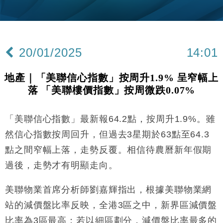
財經｜香港7月PMI回落至51 企業擴張放慢兼縮減人
12:30
手
財經｜黑石傳再籌逾360億美元 支援Anthropic租用
11:40
Google晶片
20/01/2025
14:01
財經｜美商務部擬擴大金屬關稅範圍 14類產品或加徵
10:57
25%
地產｜「美聯信心指數」按周升1.9% 呈窄幅上
本地｜新世界K11 9月升級會員制度 增鉑金卡級別鎖
18:15
落 「美聯樓價指數」按周微跌0.07%
定高消費客群
財經｜日本春季三度入市撐日圓 4月單日斥6.28萬億
12:44
日圓干預創新高
「美聯信心指數」最新報64.2點，按周升1.9%。雖
國際｜特朗普料美伊戰事快結束 承認部分彈藥庫存緊
11:12
然信心指數按周回升，但過去3星期於63點至64.3
張
點之間窄幅上落，走勢反覆。相信待農曆新年假期
財經｜SA售股自救後再出手 斥4億美元押注未上市公
15:59
過後，走勢才有明顯走向。
司
財經｜精星香港夥菜鳥拓全球智慧倉儲市場 加快海外
11:30
美聯物業首席分析師劉嘉輝指出，根據美聯物業網
市場落地
站的減價盤比率反映，全港3區之中，新界區減價盤
地產｜大酒店中期轉賺2300萬元 斥21億翻新香港及
14:50
東京半島
比率為3區最高；若以細區劃分，減價盤比率最多的