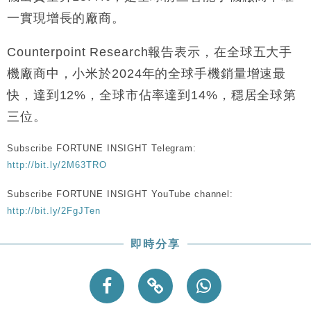
財經｜香港7月PMI回落至51 企業擴張放慢兼縮減人
12:30
一實現增長的廠商。
手
財經｜黑石傳再籌逾360億美元 支援Anthropic租用
11:40
Counterpoint Research報告表示，在全球五大手
Google晶片
機廠商中，小米於2024年的全球手機銷量增速最
財經｜美商務部擬擴大金屬關稅範圍 14類產品或加徵
10:57
25%
快，達到12%，全球市佔率達到14%，穩居全球第
本地｜新世界K11 9月升級會員制度 增鉑金卡級別鎖
18:15
三位。
定高消費客群
財經｜本港6月零售額連升14個月 珠寶鐘錶銷售升勢
17:40
Subscribe FORTUNE INSIGHT Telegram:
最強
http://bit.ly/2M63TRO
財經｜滙控重啟最多10億美元回購 派息比率目標維持
16:33
Subscribe FORTUNE INSIGHT YouTube channel:
50%
http://bit.ly/2FgJTen
即時分享