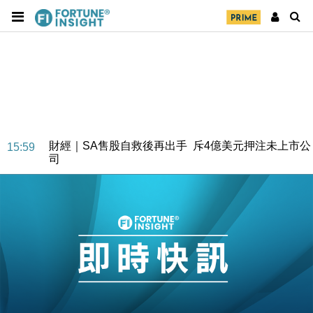
財經｜SA售股自救後再出手 斥4億美元押注未上市公
15:59
司
財經｜精星香港夥菜鳥拓全球智慧倉儲市場 加快海外
11:30
市場落地
地產｜大酒店中期轉賺2300萬元 斥21億翻新香港及
14:50
東京半島
國際｜特朗普赴洛杉磯高球場活動前 男子攜槍彈被捕
13:12
財經｜香港7月PMI回落至51 企業擴張放慢兼縮減人
12:30
手