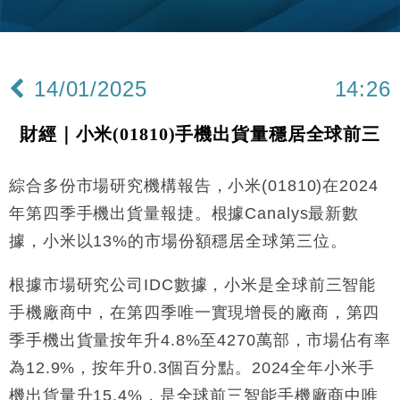
財經｜黑石傳再籌逾360億美元 支援Anthropic租用
11:40
Google晶片
財經｜美商務部擬擴大金屬關稅範圍 14類產品或加徵
10:57
25%
14/01/2025
14:26
本地｜新世界K11 9月升級會員制度 增鉑金卡級別鎖
18:15
定高消費客群
財經｜小米(01810)手機出貨量穩居全球前三
財經｜本港6月零售額連升14個月 珠寶鐘錶銷售升勢
17:40
最強
綜合多份市場研究機構報告，小米(01810)在2024
財經｜滙控重啟最多10億美元回購 派息比率目標維持
16:33
50%
年第四季手機出貨量報捷。根據Canalys最新數
財經｜SA售股自救後再出手 斥4億美元押注未上市公
15:59
據，小米以13%的市場份額穩居全球第三位。
司
財經｜精星香港夥菜鳥拓全球智慧倉儲市場 加快海外
11:30
根據市場研究公司IDC數據，小米是全球前三智能
市場落地
手機廠商中，在第四季唯一實現增長的廠商，第四
地產｜大酒店中期轉賺2300萬元 斥21億翻新香港及
14:50
東京半島
季手機出貨量按年升4.8%至4270萬部，市場佔有率
國際｜特朗普赴洛杉磯高球場活動前 男子攜槍彈被捕
為12.9%，按年升0.3個百分點。2024全年小米手
13:12
機出貨量升15.4%，是全球前三智能手機廠商中唯