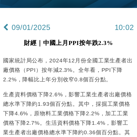
財經｜韓股反覆波動收跌 連挫7周創逾3年最長跌勢
15:11
財經｜內地7月美元計價出口增近24%勝預期 貿易順
13:44
差達1125億美元
09/01/2025
10:02
財經｜日本春季三度入市撐日圓 4月單日斥6.28萬億
12:44
日圓干預創新高
財經｜中國上月PPI按年跌2.3%
國際｜特朗普料美伊戰事快結束 承認部分彈藥庫存緊
11:12
張
國家統計局公布，2024年12月份全國工業生產者出
財經｜SA售股自救後再出手 斥4億美元押注未上市公
15:59
司
廠價格（PPI）按年減2.3%。全年看，PPI下降
財經｜華僑銀行上半年淨利創新高 中期息增15%至
18:31
2.2%，降幅比上年分別收窄0.8個百分點。
47仙
財經｜滙豐上調香港今年GDP預測至4.5% 看好貿易
17:33
生產資料價格下降2.6%，影響工業生產者出廠價格
及消費表現
總水準下降約1.93個百分點。其中，採掘工業價格
本地｜假冒內地執法人員要求交「保證金」 43歲女子
16:47
損失近6900萬元
下降4.6%，原物料工業價格下降2.2%，加工工業
財經｜日經失守6.5萬點後回穩 全周仍升近2%
價格下降2.7%。生活資料價格下降1.4%，影響工
16:05
業生產者出廠價格總水準下降約0.36個百分點。其