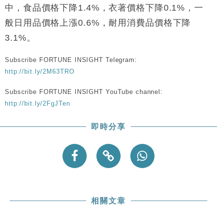
財經｜恒隆10月換帥 玩具「反」斗城亞洲CEO蔡德
15:47
中，食品價格下降1.4%，衣著價格下降0.1%，一
粦接任
般日用品價格上漲0.6%，耐用消費品價格下降
財經｜韓股反覆波動收跌 連挫7周創逾3年最長跌勢
15:11
3.1%。
財經｜內地7月美元計價出口增近24%勝預期 貿易順
13:44
差達1125億美元
Subscribe FORTUNE INSIGHT Telegram:
http://bit.ly/2M63TRO
財經｜日本春季三度入市撐日圓 4月單日斥6.28萬億
12:44
日圓干預創新高
Subscribe FORTUNE INSIGHT YouTube channel:
國際｜特朗普料美伊戰事快結束 承認部分彈藥庫存緊
11:12
http://bit.ly/2FgJTen
張
財經｜SA售股自救後再出手 斥4億美元押注未上市公
15:59
即時分享
司
相關文章