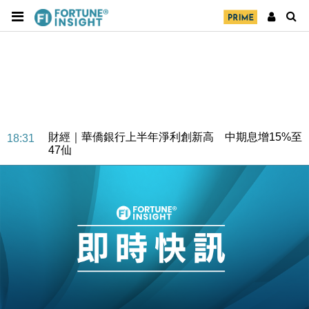
財經｜華僑銀行上半年淨利創新高 中期息增15%至
18:31
47仙
財經｜滙豐上調香港今年GDP預測至4.5% 看好貿易
17:33
及消費表現
本地｜假冒內地執法人員要求交「保證金」 43歲女子
16:47
損失近6900萬元
財經｜日經失守6.5萬點後回穩 全周仍升近2%
16:05
財經｜恒隆10月換帥 玩具「反」斗城亞洲CEO蔡德
15:47
粦接任