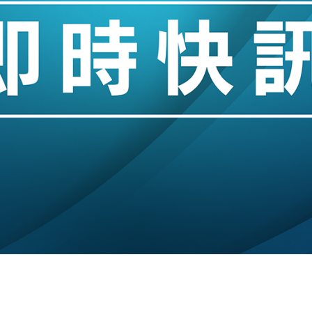
城亞洲CEO蔡德粦接任
創逾3年最長跌勢
%勝預期 貿易順差達1125億美元
單日斥6.28萬億日圓干預創新高
認部分彈藥庫存緊張
億美元押注未上市公司