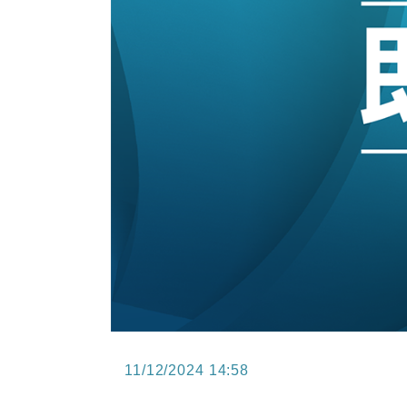
15:47
財經｜恒隆10月換帥 玩具「反」斗
15:11
財經｜韓股反覆波動收跌 連挫7周
13:44
財經｜內地7月美元計價出口增近24
12:44
財經｜日本春季三度入市撐日圓 4月
11:12
國際｜特朗普料美伊戰事快結束 承
15:59
財經｜SA售股自救後再出手 斥4
11/12/2024 14:58