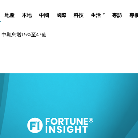
地產
本地
中國
國際
科技
生活
專訪
專
中期息增15%至47仙
4.5% 看好貿易及消費表現
金」 43歲女子損失近6900萬元
周仍升近2%
城亞洲CEO蔡德粦接任
創逾3年最長跌勢
%勝預期 貿易順差達1125億美元
單日斥6.28萬億日圓干預創新高
認部分彈藥庫存緊張
億美元押注未上市公司
中期息增15%至47仙
4.5% 看好貿易及消費表現
金」 43歲女子損失近6900萬元
周仍升近2%