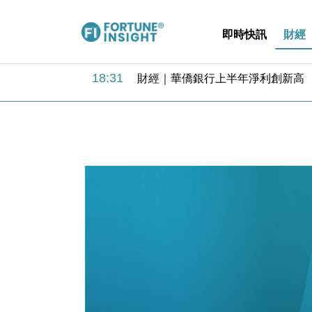
即時快訊
財經
18:31
財經｜華僑銀行上半年淨利創新高 
17:33
財經｜滙豐上調香港今年GDP預測至
16:47
本地｜假冒內地執法人員要求交「保證
16:05
財經｜日經失守6.5萬點後回穩 全
15:47
財經｜恒隆10月換帥 玩具「反」斗
15:11
財經｜韓股反覆波動收跌 連挫7周
13:44
財經｜內地7月美元計價出口增近24
12:44
財經｜日本春季三度入市撐日圓 4月
11:12
國際｜特朗普料美伊戰事快結束 承
15:59
財經｜SA售股自救後再出手 斥4
18:31
財經｜華僑銀行上半年淨利創新高 
17:33
財經｜滙豐上調香港今年GDP預測至
16:47
本地｜假冒內地執法人員要求交「保證
16:05
財經｜日經失守6.5萬點後回穩 全