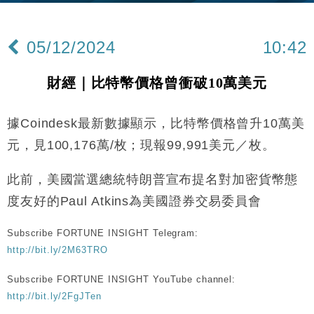
本地｜新世界K11 9月升級會員制度 增鉑金卡級別鎖
18:15
定高消費客群
05/12/2024
10:42
財經｜本港6月零售額連升14個月 珠寶鐘錶銷售升勢
17:40
最強
財經｜比特幣價格曾衝破10萬美元
財經｜滙控重啟最多10億美元回購 派息比率目標維持
16:33
50%
據Coindesk最新數據顯示，比特幣價格曾升10萬美
財經｜SA售股自救後再出手 斥4億美元押注未上市公
15:59
司
元，見100,176萬/枚；現報99,991美元／枚。
財經｜精星香港夥菜鳥拓全球智慧倉儲市場 加快海外
11:30
市場落地
此前，美國當選總統特朗普宣布提名對加密貨幣態
地產｜大酒店中期轉賺2300萬元 斥21億翻新香港及
14:50
度友好的Paul Atkins為美國證券交易委員會
東京半島
國際｜特朗普赴洛杉磯高球場活動前 男子攜槍彈被捕
13:12
Subscribe FORTUNE INSIGHT Telegram:
http://bit.ly/2M63TRO
財經｜香港7月PMI回落至51 企業擴張放慢兼縮減人
12:30
手
Subscribe FORTUNE INSIGHT YouTube channel:
http://bit.ly/2FgJTen
財經｜黑石傳再籌逾360億美元 支援Anthropic租用
11:40
Google晶片