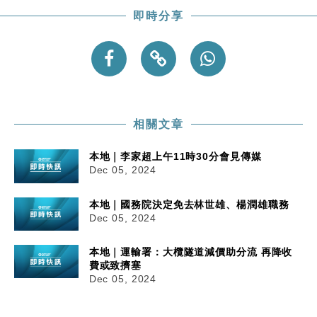
即時分享
財經｜美商務部擬擴大金屬關稅範圍 14類產品或加徵
10:57
25%
本地｜新世界K11 9月升級會員制度 增鉑金卡級別鎖
18:15
定高消費客群
財經｜本港6月零售額連升14個月 珠寶鐘錶銷售升勢
17:40
最強
相關文章
財經｜滙控重啟最多10億美元回購 派息比率目標維持
16:33
50%
本地｜李家超上午11時30分會見傳媒
Dec 05, 2024
本地｜國務院決定免去林世雄、楊潤雄職務
Dec 05, 2024
本地｜運輸署：大欖隧道減價助分流 再降收
費或致擠塞
Dec 05, 2024