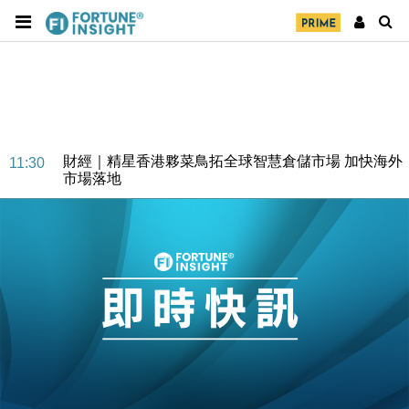
財經｜SA售股自救後再出手 斥4億美元押注未上市公
15:59
司
財經｜精星香港夥菜鳥拓全球智慧倉儲市場 加快海外
11:30
市場落地
地產｜大酒店中期轉賺2300萬元 斥21億翻新香港及
14:50
東京半島
國際｜特朗普赴洛杉磯高球場活動前 男子攜槍彈被捕
13:12
財經｜香港7月PMI回落至51 企業擴張放慢兼縮減人
12:30
手
財經｜黑石傳再籌逾360億美元 支援Anthropic租用
11:40
Google晶片
財經｜美商務部擬擴大金屬關稅範圍 14類產品或加徵
10:57
25%