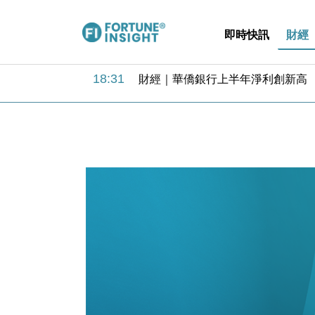
即時快訊
財經
18:31
財經｜華僑銀行上半年淨利創新高 
17:33
財經｜滙豐上調香港今年GDP預測至
16:47
本地｜假冒內地執法人員要求交「保證
16:05
財經｜日經失守6.5萬點後回穩 全
15:47
財經｜恒隆10月換帥 玩具「反」斗
15:11
財經｜韓股反覆波動收跌 連挫7周
13:44
財經｜內地7月美元計價出口增近24
12:44
財經｜日本春季三度入市撐日圓 4月
11:12
國際｜特朗普料美伊戰事快結束 承
15:59
財經｜SA售股自救後再出手 斥4
18:31
財經｜華僑銀行上半年淨利創新高 
17:33
財經｜滙豐上調香港今年GDP預測至
16:47
本地｜假冒內地執法人員要求交「保證
16:05
財經｜日經失守6.5萬點後回穩 全