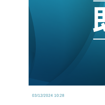
15:47
財經｜恒隆10月換帥 玩具「反」斗
15:11
財經｜韓股反覆波動收跌 連挫7周
13:44
財經｜內地7月美元計價出口增近24
12:44
財經｜日本春季三度入市撐日圓 4月
11:12
國際｜特朗普料美伊戰事快結束 承
15:59
財經｜SA售股自救後再出手 斥4
03/12/2024 10:28