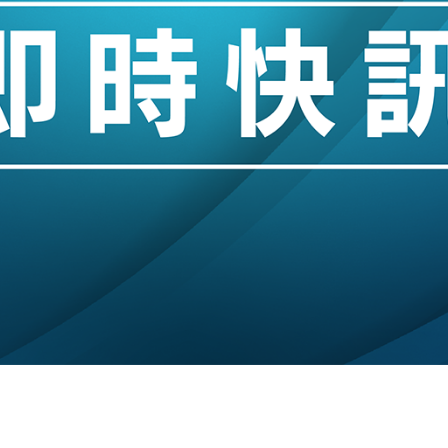
城亞洲CEO蔡德粦接任
創逾3年最長跌勢
%勝預期 貿易順差達1125億美元
單日斥6.28萬億日圓干預創新高
認部分彈藥庫存緊張
億美元押注未上市公司