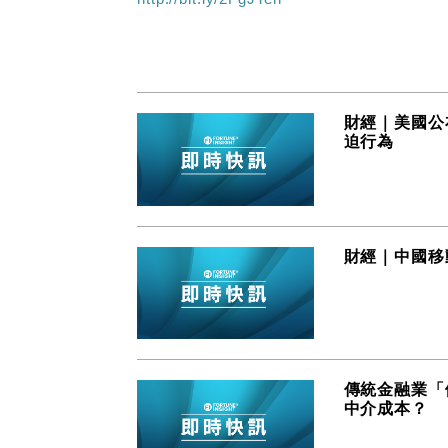
財經｜美國公
迫行為
財經｜中國移動
傳統金融業「佣
中介成本？