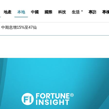
地產
本地
中國
國際
科技
生活
專訪
專
中期息增15%至47仙
4.5% 看好貿易及消費表現
金」 43歲女子損失近6900萬元
周仍升近2%
城亞洲CEO蔡德粦接任
創逾3年最長跌勢
%勝預期 貿易順差達1125億美元
單日斥6.28萬億日圓干預創新高
認部分彈藥庫存緊張
億美元押注未上市公司
中期息增15%至47仙
4.5% 看好貿易及消費表現
金」 43歲女子損失近6900萬元
周仍升近2%