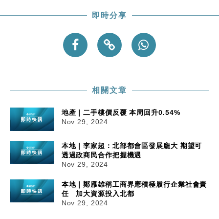
粦接任
即時分享
財經｜韓股反覆波動收跌 連挫7周創逾3年最長跌勢
15:11
財經｜內地7月美元計價出口增近24%勝預期 貿易順
13:44
差達1125億美元
財經｜日本春季三度入市撐日圓 4月單日斥6.28萬億
12:44
日圓干預創新高
國際｜特朗普料美伊戰事快結束 承認部分彈藥庫存緊
11:12
相關文章
張
地產｜二手樓價反覆 本周回升0.54%
財經｜SA售股自救後再出手 斥4億美元押注未上市公
15:59
Nov 29, 2024
司
本地｜李家超：北部都會區發展龐大 期望可
透過政商民合作把握機遇
Nov 29, 2024
本地｜鄭雁雄稱工商界應積極履行企業社會責
任 加大資源投入北都
Nov 29, 2024