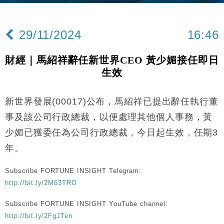
財經｜內地7月美元計價出口增近24%勝預期 貿易順
13:44
差達1125億美元
29/11/2024
16:46
財經｜日本春季三度入市撐日圓 4月單日斥6.28萬億
12:44
日圓干預創新高
財經｜馬紹祥辭任新世界CEO 黃少媚接任即日
國際｜特朗普料美伊戰事快結束 承認部分彈藥庫存緊
11:12
生效
張
財經｜SA售股自救後再出手 斥4億美元押注未上市公
15:59
司
新世界發展(00017)公布，馬紹祥已提出辭任執行董
財經｜華僑銀行上半年淨利創新高 中期息增15%至
18:31
事及該公司行政總裁，以便處理其他個人事務，黃
47仙
少媚已獲委任為公司行政總裁，今日起生效，任期3
財經｜滙豐上調香港今年GDP預測至4.5% 看好貿易
17:33
年。
及消費表現
本地｜假冒內地執法人員要求交「保證金」 43歲女子
16:47
Subscribe FORTUNE INSIGHT Telegram:
損失近6900萬元
http://bit.ly/2M63TRO
財經｜日經失守6.5萬點後回穩 全周仍升近2%
16:05
Subscribe FORTUNE INSIGHT YouTube channel:
財經｜恒隆10月換帥 玩具「反」斗城亞洲CEO蔡德
15:47
http://bit.ly/2FgJTen