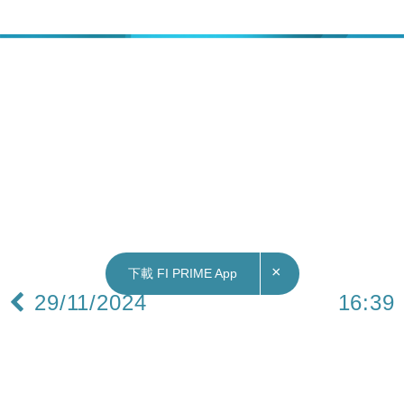
×
下載 FI PRIME App
29/11/2024
16:39
地產｜二手樓價反覆 本周回升0.54%
反映主要大型屋苑二手住宅樓市走勢的中原城市領