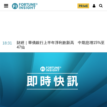
財經｜華僑銀行上半年淨利創新高 中期息增15%至
18:31
47仙
財經｜滙豐上調香港今年GDP預測至4.5% 看好貿易
17:33
及消費表現
本地｜假冒內地執法人員要求交「保證金」 43歲女子
16:47
損失近6900萬元
財經｜日經失守6.5萬點後回穩 全周仍升近2%
16:05
財經｜恒隆10月換帥 玩具「反」斗城亞洲CEO蔡德
15:47
粦接任
財經｜韓股反覆波動收跌 連挫7周創逾3年最長跌勢
15:11