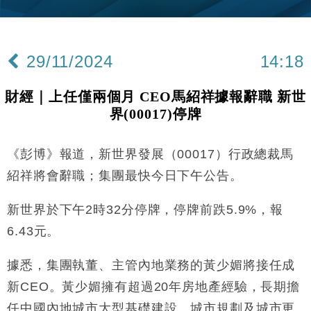
11:40
Google晶片
財經｜美商務部擬擴大金屬關稅範圍 14類產品或加徵
10:57
25%
29/11/2024
14:18
本地｜新世界K11 9月升級會員制度 增鉑金卡級別鎖
18:15
定高消費客群
財經｜上任僅兩個月 CEO馬紹祥據報辭職 新世
財經｜本港6月零售額連升14個月 珠寶鐘錶銷售升勢
17:40
界(00017)停牌
最強
財經｜滙控重啟最多10億美元回購 派息比率目標維持
16:33
50%
《彭博》報道，新世界發展（00017）行政總裁馬
財經｜SA售股自救後再出手 斥4億美元押注未上市公
15:59
紹祥將會辭職；集團最快今日下午公告。
司
財經｜精星香港夥菜鳥拓全球智慧倉儲市場 加快海外
新世界於下午2時32分停牌，停牌前跌5.9%，報
11:30
市場落地
6.43元。
地產｜大酒店中期轉賺2300萬元 斥21億翻新香港及
14:50
東京半島
據悉，集團執董、主管內地業務的黃少媚將接任成
國際｜特朗普赴洛杉磯高球場活動前 男子攜槍彈被捕
13:12
新CEO。黃少媚擁有超過20年房地產經驗，長期擔
任中國內地城市大型基礎建設、城市規劃及城市更