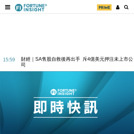
財經｜SA售股自救後再出手 斥4億美元押注未上市公
15:59
司
財經｜精星香港夥菜鳥拓全球智慧倉儲市場 加快海外
11:30
市場落地
地產｜大酒店中期轉賺2300萬元 斥21億翻新香港及
14:50
東京半島
國際｜特朗普赴洛杉磯高球場活動前 男子攜槍彈被捕
13:12
財經｜香港7月PMI回落至51 企業擴張放慢兼縮減人
12:30
手
財經｜黑石傳再籌逾360億美元 支援Anthropic租用