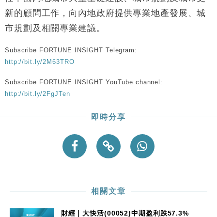
財經｜香港7月PMI回落至51 企業擴張放慢兼縮減人
12:30
手
新的顧問工作，向內地政府提供專業地產發展、城
財經｜黑石傳再籌逾360億美元 支援Anthropic租用
11:40
市規劃及相關專業建議。
Google晶片
財經｜美商務部擬擴大金屬關稅範圍 14類產品或加徵
10:57
Subscribe FORTUNE INSIGHT Telegram:
25%
http://bit.ly/2M63TRO
本地｜新世界K11 9月升級會員制度 增鉑金卡級別鎖
18:15
Subscribe FORTUNE INSIGHT YouTube channel:
定高消費客群
http://bit.ly/2FgJTen
財經｜本港6月零售額連升14個月 珠寶鐘錶銷售升勢
17:40
最強
即時分享
財經｜滙控重啟最多10億美元回購 派息比率目標維持
16:33
50%
相關文章
財經｜大快活(00052)中期盈利跌57.3%