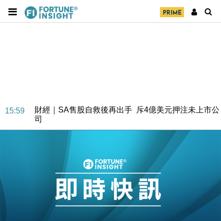
財經｜SA售股自救後再出手 斥4億美元押注未上市公
15:59
司
財經｜精星香港夥菜鳥拓全球智慧倉儲市場 加快海外
11:30
市場落地
地產｜大酒店中期轉賺2300萬元 斥21億翻新香港及
14:50
東京半島
國際｜特朗普赴洛杉磯高球場活動前 男子攜槍彈被捕
13:12
財經｜香港7月PMI回落至51 企業擴張放慢兼縮減人
12:30
手