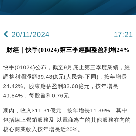
財經｜黑石傳再籌逾360億美元 支援Anthropic租用
11:40
Google晶片
財經｜美商務部擬擴大金屬關稅範圍 14類產品或加徵
10:57
25%
20/11/2024
17:21
本地｜新世界K11 9月升級會員制度 增鉑金卡級別鎖
18:15
定高消費客群
財經｜快手(01024)第三季經調整盈利增24%
財經｜本港6月零售額連升14個月 珠寶鐘錶銷售升勢
17:40
最強
快手(01024)公布，截至9月底止第三季度業績，經
財經｜滙控重啟最多10億美元回購 派息比率目標維持
16:33
50%
調整利潤淨額39.48億元(人民幣‧下同)，按年增長
財經｜SA售股自救後再出手 斥4億美元押注未上市公
15:59
24.42%。股東應佔盈利32.68億元，按年增長
司
49.84%，每股盈利0.76元。
財經｜精星香港夥菜鳥拓全球智慧倉儲市場 加快海外
11:30
市場落地
期內，收入311.31億元，按年增長11.39%，其中
地產｜大酒店中期轉賺2300萬元 斥21億翻新香港及
14:50
東京半島
包括線上營銷服務及 以電商為主的其他服務在內的
國際｜特朗普赴洛杉磯高球場活動前 男子攜槍彈被捕
核心商業收入按年增長近20%。
13:12