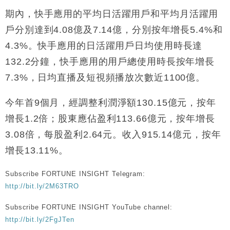
期內，快手應用的平均日活躍用戶和平均月活躍用
財經｜香港7月PMI回落至51 企業擴張放慢兼縮減人
12:30
手
戶分別達到4.08億及7.14億，分別按年增長5.4%和
財經｜黑石傳再籌逾360億美元 支援Anthropic租用
11:40
4.3%。快手應用的日活躍用戶日均使用時長達
Google晶片
132.2分鐘，快手應用的用戶總使用時長按年增長
財經｜美商務部擬擴大金屬關稅範圍 14類產品或加徵
10:57
25%
7.3%，日均直播及短視頻播放次數近1100億。
本地｜新世界K11 9月升級會員制度 增鉑金卡級別鎖
18:15
定高消費客群
今年首9個月，經調整利潤淨額130.15億元，按年
財經｜本港6月零售額連升14個月 珠寶鐘錶銷售升勢
17:40
增長1.2倍；股東應佔盈利113.66億元，按年增長
最強
3.08倍，每股盈利2.64元。收入915.14億元，按年
財經｜滙控重啟最多10億美元回購 派息比率目標維持
16:33
增長13.11%。
50%
Subscribe FORTUNE INSIGHT Telegram:
http://bit.ly/2M63TRO
Subscribe FORTUNE INSIGHT YouTube channel:
http://bit.ly/2FgJTen