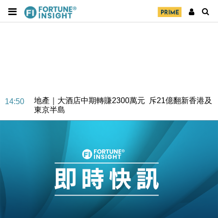
地產｜大酒店中期轉賺2300萬元 斥21億翻新香港及
14:50
東京半島
國際｜特朗普赴洛杉磯高球場活動前 男子攜槍彈被捕
13:12
財經｜香港7月PMI回落至51 企業擴張放慢兼縮減人
12:30
手
財經｜黑石傳再籌逾360億美元 支援Anthropic租用
11:40
Google晶片
財經｜美商務部擬擴大金屬關稅範圍 14類產品或加徵
10:57
25%