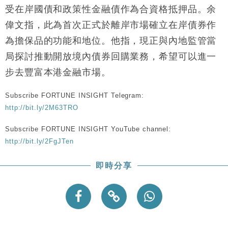
財經｜美商務部擬擴大金屬關稅範圍 14類產品或加徵
10:57
受在岸國債和政策性金融債作為合資格抵押品。余
25%
偉文指，此為首次正式於離岸市場確立在岸債券作
本地｜新世界K11 9月升級會員制度 增鉑金卡級別鎖
18:15
為擔保品的功能和地位。他指，現正與內地監管當
定高消費客群
局探討推動開放境內債券回購業務，希望可以進一
財經｜本港6月零售額連升14個月 珠寶鐘錶銷售升勢
17:40
最強
步去豐富本港金融市場。
財經｜滙控重啟最多10億美元回購 派息比率目標維持
16:33
50%
Subscribe FORTUNE INSIGHT Telegram:
財經｜SHEIN傳最快8月中招股 估值料降至400億美
15:11
http://bit.ly/2M63TRO
元以下
Subscribe FORTUNE INSIGHT YouTube channel:
本地｜HK Express推飛行套票 兩程低至448元加2元
13:49
http://bit.ly/2FgJTen
可多飛一程
即時分享