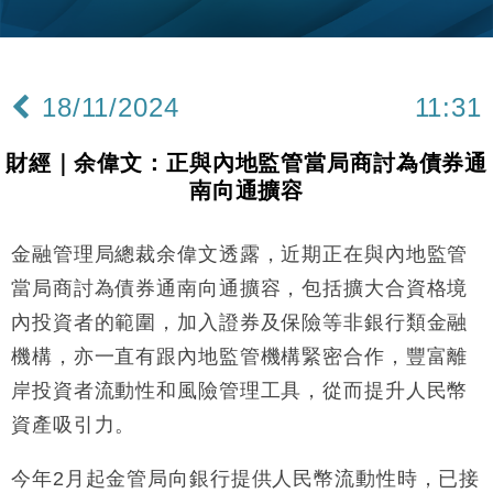
本地｜新世界K11 9月升級會員制度 增鉑金卡級別鎖
18:15
定高消費客群
財經｜本港6月零售額連升14個月 珠寶鐘錶銷售升勢
17:40
最強
18/11/2024
11:31
財經｜滙控重啟最多10億美元回購 派息比率目標維持
16:33
50%
財經｜余偉文：正與內地監管當局商討為債券通
財經｜SHEIN傳最快8月中招股 估值料降至400億美
15:11
南向通擴容
元以下
本地｜HK Express推飛行套票 兩程低至448元加2元
13:49
可多飛一程
金融管理局總裁余偉文透露，近期正在與內地監管
地產｜大酒店中期轉賺2300萬元 斥21億翻新香港及
14:50
當局商討為債券通南向通擴容，包括擴大合資格境
東京半島
內投資者的範圍，加入證券及保險等非銀行類金融
國際｜特朗普赴洛杉磯高球場活動前 男子攜槍彈被捕
13:12
機構，亦一直有跟內地監管機構緊密合作，豐富離
岸投資者流動性和風險管理工具，從而提升人民幣
財經｜香港7月PMI回落至51 企業擴張放慢兼縮減人
12:30
手
資產吸引力。
財經｜黑石傳再籌逾360億美元 支援Anthropic租用
11:40
Google晶片
今年2月起金管局向銀行提供人民幣流動性時，已接