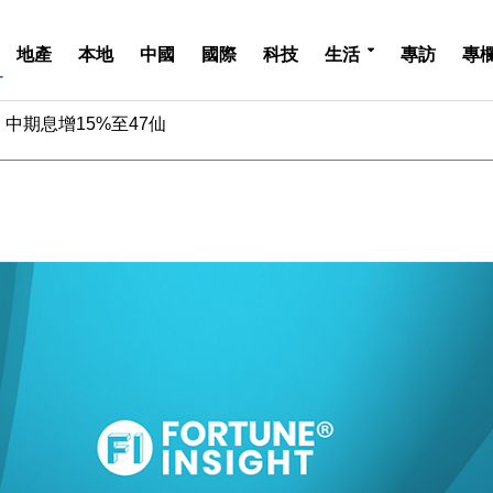
地產
本地
中國
國際
科技
生活
專訪
專
中期息增15%至47仙
4.5% 看好貿易及消費表現
金」 43歲女子損失近6900萬元
周仍升近2%
城亞洲CEO蔡德粦接任
創逾3年最長跌勢
%勝預期 貿易順差達1125億美元
單日斥6.28萬億日圓干預創新高
認部分彈藥庫存緊張
億美元押注未上市公司
中期息增15%至47仙
4.5% 看好貿易及消費表現
金」 43歲女子損失近6900萬元
周仍升近2%