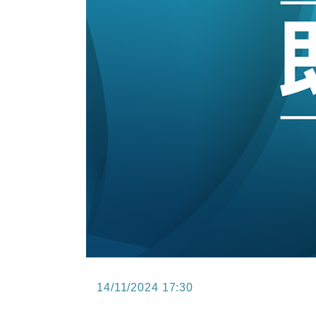
15:47
財經｜恒隆10月換帥 玩具「反」斗
15:11
財經｜韓股反覆波動收跌 連挫7周
13:44
財經｜內地7月美元計價出口增近24
12:44
財經｜日本春季三度入市撐日圓 4月
11:12
國際｜特朗普料美伊戰事快結束 承
15:59
財經｜SA售股自救後再出手 斥4
14/11/2024 17:30