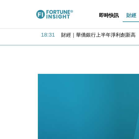
即時快訊
財經
18:31
財經｜華僑銀行上半年淨利創新高 
17:33
財經｜滙豐上調香港今年GDP預測至
16:47
本地｜假冒內地執法人員要求交「保證
16:05
財經｜日經失守6.5萬點後回穩 全
15:47
財經｜恒隆10月換帥 玩具「反」斗
15:11
財經｜韓股反覆波動收跌 連挫7周
13:44
財經｜內地7月美元計價出口增近24
12:44
財經｜日本春季三度入市撐日圓 4月
11:12
國際｜特朗普料美伊戰事快結束 承
15:59
財經｜SA售股自救後再出手 斥4
18:31
財經｜華僑銀行上半年淨利創新高 
17:33
財經｜滙豐上調香港今年GDP預測至
16:47
本地｜假冒內地執法人員要求交「保證
16:05
財經｜日經失守6.5萬點後回穩 全