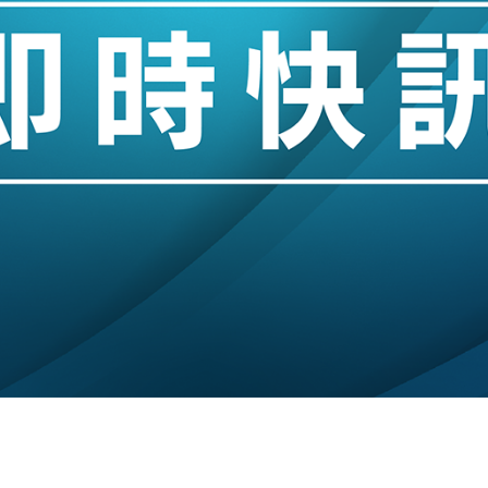
城亞洲CEO蔡德粦接任
創逾3年最長跌勢
%勝預期 貿易順差達1125億美元
單日斥6.28萬億日圓干預創新高
認部分彈藥庫存緊張
億美元押注未上市公司