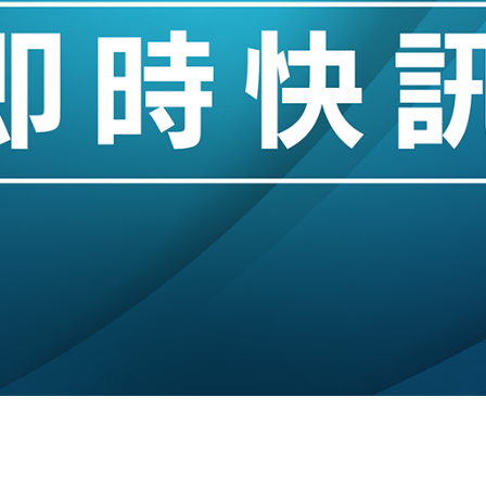
城亞洲CEO蔡德粦接任
創逾3年最長跌勢
%勝預期 貿易順差達1125億美元
單日斥6.28萬億日圓干預創新高
認部分彈藥庫存緊張
億美元押注未上市公司