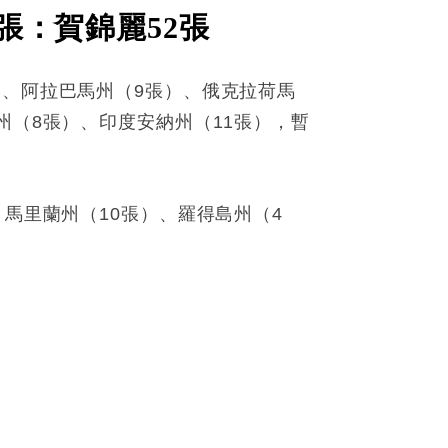
張：賀錦麗52張
）、阿拉巴馬州（9張）、俄克拉荷馬
州（8張）、印度安納州（11張），暫
、馬里蘭州（10張）、羅得島州（4