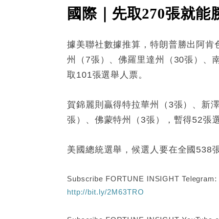
國際｜先取270張就能
據美聯社數據推算，特朗普勝出阿肯色
州（7張）、佛羅里達州（30張）、
取101張選舉人票。
賀錦麗則贏得特拉華州（3張）、新澤
張）、佛蒙特州（3張），暫得52張
美國總統選舉，候選人要在全國538
Subscribe FORTUNE INSIGHT Telegram
http://bit.ly/2M63TRO