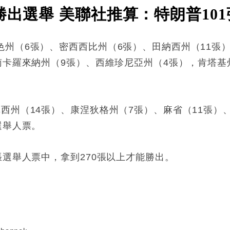
勝出選舉 美聯社推算：特朗普101
州（6張）、密西西比州（6張）、田納西州（11張
南卡羅來納州（9張）、西維珍尼亞州（4張），肯塔基
西州（14張）、康涅狄格州（7張）、麻省（11張）
選舉人票。
張選舉人票中，拿到270張以上才能勝出。
: