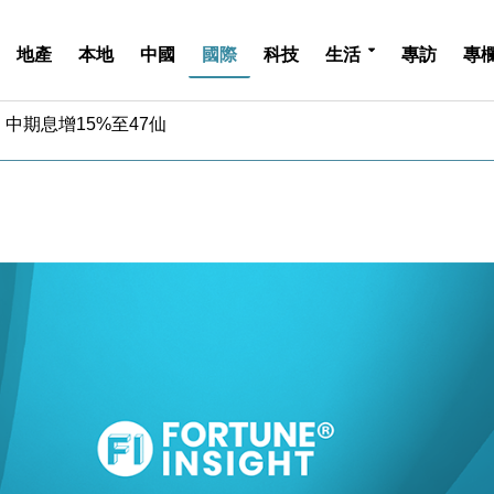
地產
本地
中國
國際
科技
生活
專訪
專
中期息增15%至47仙
4.5% 看好貿易及消費表現
金」 43歲女子損失近6900萬元
周仍升近2%
城亞洲CEO蔡德粦接任
創逾3年最長跌勢
%勝預期 貿易順差達1125億美元
單日斥6.28萬億日圓干預創新高
認部分彈藥庫存緊張
億美元押注未上市公司
中期息增15%至47仙
4.5% 看好貿易及消費表現
金」 43歲女子損失近6900萬元
周仍升近2%