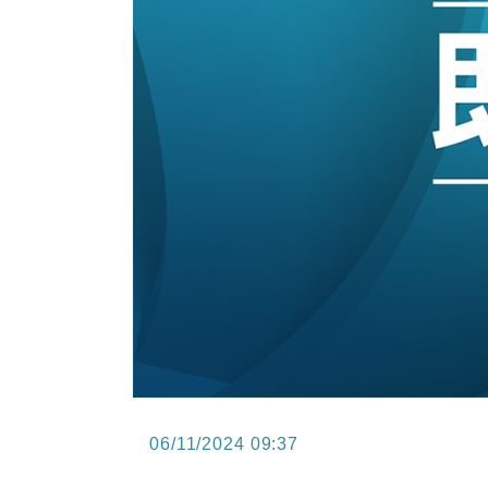
15:47
財經｜恒隆10月換帥 玩具「反」斗
15:11
財經｜韓股反覆波動收跌 連挫7周
13:44
財經｜內地7月美元計價出口增近24
12:44
財經｜日本春季三度入市撐日圓 4月
11:12
國際｜特朗普料美伊戰事快結束 承
15:59
財經｜SA售股自救後再出手 斥4
06/11/2024 09:37