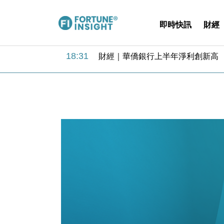
即時快訊
財經
18:31
財經｜華僑銀行上半年淨利創新高 
17:33
財經｜滙豐上調香港今年GDP預測至
16:47
本地｜假冒內地執法人員要求交「保證
16:05
財經｜日經失守6.5萬點後回穩 全
15:47
財經｜恒隆10月換帥 玩具「反」斗
15:11
財經｜韓股反覆波動收跌 連挫7周
13:44
財經｜內地7月美元計價出口增近24
12:44
財經｜日本春季三度入市撐日圓 4月
11:12
國際｜特朗普料美伊戰事快結束 承
15:59
財經｜SA售股自救後再出手 斥4
18:31
財經｜華僑銀行上半年淨利創新高 
17:33
財經｜滙豐上調香港今年GDP預測至
16:47
本地｜假冒內地執法人員要求交「保證
16:05
財經｜日經失守6.5萬點後回穩 全