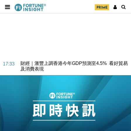
財經｜華僑銀行上半年淨利創新高 中期息增15%至
18:31
47仙
財經｜滙豐上調香港今年GDP預測至4.5% 看好貿易
17:33
及消費表現
本地｜假冒內地執法人員要求交「保證金」 43歲女子
16:47
損失近6900萬元
財經｜日經失守6.5萬點後回穩 全周仍升近2%
16:05
財經｜恒隆10月換帥 玩具「反」斗城亞洲CEO蔡德
15:47
粦接任
財經｜韓股反覆波動收跌 連挫7周創逾3年最長跌勢
15:11