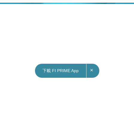
×
下載 FI PRIME App
28/10/2024
13:22
財經｜證監會：明年初為持牌虛擬資產交易平台
成立諮詢小組
證監會中介機構部執行董事葉志衡表示，本港虛擬