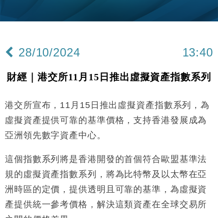
財經｜內地7月美元計價出口增近24%勝預期 貿易順
13:44
差達1125億美元
財經｜日本春季三度入市撐日圓 4月單日斥6.28萬億
12:44
日圓干預創新高
28/10/2024
13:40
國際｜特朗普料美伊戰事快結束 承認部分彈藥庫存緊
11:12
張
財經｜港交所11月15日推出虛擬資產指數系列
財經｜SA售股自救後再出手 斥4億美元押注未上市公
15:59
司
港交所宣布，11月15日推出虛擬資產指數系列，為
財經｜華僑銀行上半年淨利創新高 中期息增15%至
18:31
47仙
虛擬資產提供可靠的基準價格，支持香港發展成為
財經｜滙豐上調香港今年GDP預測至4.5% 看好貿易
17:33
亞洲領先數字資產中心。
及消費表現
本地｜假冒內地執法人員要求交「保證金」 43歲女子
16:47
這個指數系列將是香港開發的首個符合歐盟基準法
損失近6900萬元
規的虛擬資產指數系列，將為比特幣及以太幣在亞
財經｜日經失守6.5萬點後回穩 全周仍升近2%
16:05
洲時區的定價，提供透明且可靠的基準，為虛擬資
財經｜恒隆10月換帥 玩具「反」斗城亞洲CEO蔡德
產提供統一參考價格，解決這類資產在全球交易所
15:47
粦接任