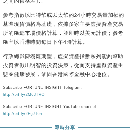
之間的價格差異。
財經｜韓股反覆波動收跌 連挫7周創逾3年最長跌勢
15:11
參考指數以比特幣或以太幣的24小時交易量加權的
財經｜內地7月美元計價出口增近24%勝預期 貿易順
13:44
基準現貨價格為基礎，依據多家主要虛擬資產交易
差達1125億美元
所的匯總市場價格計算，並即時以美元計價；參考
財經｜日本春季三度入市撐日圓 4月單日斥6.28萬億
12:44
日圓干預創新高
匯率以香港時間每日下午4時計算。
國際｜特朗普料美伊戰事快結束 承認部分彈藥庫存緊
11:12
張
行政總裁陳翊庭期望，虛擬資產指數系列能夠幫助
財經｜SA售股自救後再出手 斥4億美元押注未上市公
15:59
投資者做出明智的投資決策，從而支持虛擬資產生
司
態圈健康發展，鞏固香港國際金融中心地位。
Subscribe FORTUNE INSIGHT Telegram:
http://bit.ly/2M63TRO
Subscribe FORTUNE INSIGHT YouTube channel:
http://bit.ly/2FgJTen
即時分享