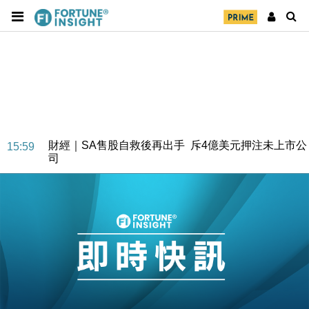
財經｜SA售股自救後再出手 斥4億美元押注未上市公
15:59
司
財經｜精星香港夥菜鳥拓全球智慧倉儲市場 加快海外
11:30
市場落地
地產｜大酒店中期轉賺2300萬元 斥21億翻新香港及
14:50
東京半島
國際｜特朗普赴洛杉磯高球場活動前 男子攜槍彈被捕
13:12
財經｜香港7月PMI回落至51 企業擴張放慢兼縮減人
12:30
手