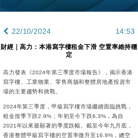
財經｜黑石傳再籌逾360億美元 支援Anthropic租用
11:40
Google晶片
財經｜美商務部擬擴大金屬關稅範圍 14類產品或加徵
10:57
25%
22/10/2024
14:53
本地｜新世界K11 9月升級會員制度 增鉑金卡級別鎖
18:15
定高消費客群
財經｜高力：本港寫字樓租金下滑 空置率維持穩
財經｜本港6月零售額連升14個月 珠寶鐘錶銷售升勢
17:40
定
最強
財經｜滙控重啟最多10億美元回購 派息比率目標維持
16:33
50%
高力發表《2024年第三季度市場報告》，揭示香港
財經｜SA售股自救後再出手 斥4億美元押注未上市公
15:59
寫字樓、工業物業、零售商舖和整體房地產投資市
司
場的主要趨勢和挑戰。
財經｜精星香港夥菜鳥拓全球智慧倉儲市場 加快海外
11:30
市場落地
2024年第三季度，甲級寫字樓市場繼續面臨挑戰，
地產｜大酒店中期轉賺2300萬元 斥21億翻新香港及
14:50
租金按季下跌2.9%；年初至今下跌6.3%，為自
東京半島
2021年以來最顯著的季度跌幅。截至今年九月底，
國際｜特朗普赴洛杉磯高球場活動前 男子攜槍彈被捕
13:12
香港整體甲級寫字樓的空置率微升至16.9%，總空