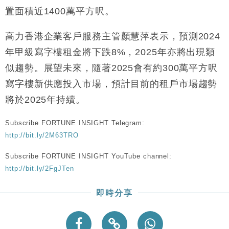
財經｜香港7月PMI回落至51 企業擴張放慢兼縮減人
12:30
置面積近1400萬平方呎。
手
財經｜黑石傳再籌逾360億美元 支援Anthropic租用
11:40
高力香港企業客戶服務主管顏慧萍表示，預測2024
Google晶片
年甲級寫字樓租金將下跌8%，2025年亦將出現類
財經｜美商務部擬擴大金屬關稅範圍 14類產品或加徵
10:57
似趨勢。展望未來，隨著2025會有約300萬平方呎
25%
寫字樓新供應投入市場，預計目前的租戶市場趨勢
本地｜新世界K11 9月升級會員制度 增鉑金卡級別鎖
18:15
定高消費客群
將於2025年持續。
財經｜本港6月零售額連升14個月 珠寶鐘錶銷售升勢
17:40
最強
Subscribe FORTUNE INSIGHT Telegram:
財經｜滙控重啟最多10億美元回購 派息比率目標維持
http://bit.ly/2M63TRO
16:33
50%
Subscribe FORTUNE INSIGHT YouTube channel:
http://bit.ly/2FgJTen
即時分享