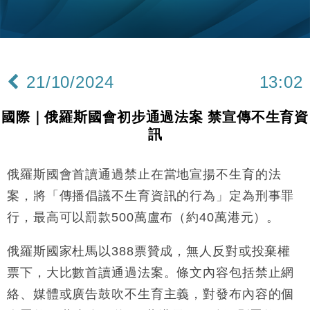
國際｜特朗普料美伊戰事快結束 承認部分彈藥庫存緊
11:12
張
財經｜SA售股自救後再出手 斥4億美元押注未上市公
15:59
司
21/10/2024
13:02
財經｜精星香港夥菜鳥拓全球智慧倉儲市場 加快海外
11:30
市場落地
國際｜俄羅斯國會初步通過法案 禁宣傳不生育資
地產｜大酒店中期轉賺2300萬元 斥21億翻新香港及
14:50
訊
東京半島
國際｜特朗普赴洛杉磯高球場活動前 男子攜槍彈被捕
13:12
俄羅斯國會首讀通過禁止在當地宣揚不生育的法
財經｜日經失守6.5萬點後回穩 全周仍升近2%
16:05
案，將「傳播倡議不生育資訊的行為」定為刑事罪
行，最高可以罰款500萬盧布（約40萬港元）。
財經｜恒隆10月換帥 玩具「反」斗城亞洲CEO蔡德
15:47
粦接任
俄羅斯國家杜馬以388票贊成，無人反對或投棄權
財經｜韓股反覆波動收跌 連挫7周創逾3年最長跌勢
15:11
票下，大比數首讀通過法案。條文內容包括禁止網
絡、媒體或廣告鼓吹不生育主義，對發布內容的個
財經｜內地7月美元計價出口增近24%勝預期 貿易順
13:44