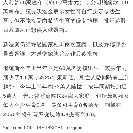
差達1125億美元
人罰款40萬盧布（約3.2萬港元），公司則罰款500
財經｜日本春季三度入市撐日圓 4月單日斥6.28萬億
12:44
萬盧布。議長沃洛金表示女性可自行決定是否生
日圓干預創新高
育，但不能接受向希望生育的婦女施壓，批評這股
國際｜特朗普料美伊戰事快結束 承認部分彈藥庫存緊
11:12
西方風氣正想傳入俄羅斯。
張
財經｜SA售股自救後再出手 斥4億美元押注未上市公
15:59
新法案仍須經過國家杜馬兩次宣讀，以及經聯邦委
司
員會審議，才送交總統普京作最後批核。
財經｜精星香港夥菜鳥拓全球智慧倉儲市場 加快海外
11:30
市場落地
俄羅斯今年上半年不足60萬名嬰孩出生，較去年同
地產｜大酒店中期轉賺2300萬元 斥21億翻新香港及
14:50
東京半島
期少了1.6萬，為25年來新低。死亡人數同時有上升
國際｜特朗普赴洛杉磯高球場活動前 男子攜槍彈被捕
13:12
趨勢，今年上半年約32萬人離世，按年同期增加近
5萬人。普京曾呼籲國民組織大家庭，包括鼓勵婦女
每人至少生育3名、最多可生育8名除女，期望在
2030年將生育率從現時1.4提高至1.6。
Subscribe FORTUNE INSIGHT Telegram: