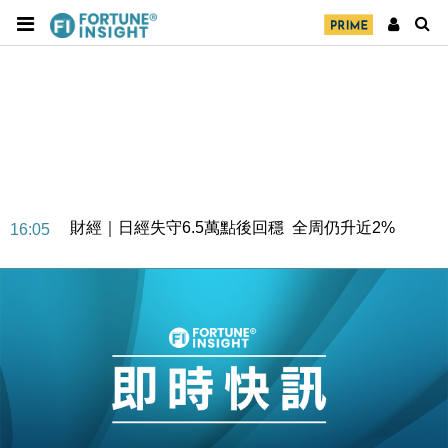
財經｜日經失守6.5萬點後回穩 全周仍升近2%
16:05
財經｜恒隆10月換帥 玩具「反」斗城亞洲CEO蔡德
15:47
粦接任
財經｜韓股反覆波動收跌 連挫7周創逾3年最長跌勢
15:11
財經｜內地7月美元計價出口增近24%勝預期 貿易順
13:44
差達1125億美元
財經｜日本春季三度入市撐日圓 4月單日斥6.28萬億
12:44
日圓干預創新高