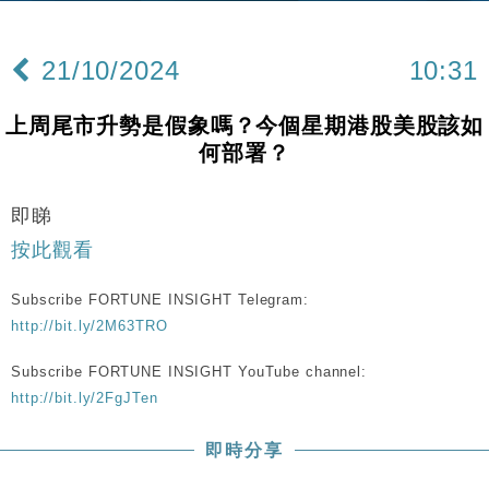
本地｜新世界K11 9月升級會員制度 增鉑金卡級別鎖
18:15
定高消費客群
21/10/2024
10:31
財經｜本港6月零售額連升14個月 珠寶鐘錶銷售升勢
17:40
最強
上周尾市升勢是假象嗎？今個星期港股美股該如
財經｜滙控重啟最多10億美元回購 派息比率目標維持
16:33
何部署？
50%
財經｜SHEIN傳最快8月中招股 估值料降至400億美
15:11
元以下
即睇
財經｜精星香港夥菜鳥拓全球智慧倉儲市場 加快海外
11:30
按此觀看
市場落地
地產｜大酒店中期轉賺2300萬元 斥21億翻新香港及
Subscribe FORTUNE INSIGHT Telegram:
14:50
東京半島
http://bit.ly/2M63TRO
國際｜特朗普赴洛杉磯高球場活動前 男子攜槍彈被捕
13:12
Subscribe FORTUNE INSIGHT YouTube channel:
http://bit.ly/2FgJTen
財經｜香港7月PMI回落至51 企業擴張放慢兼縮減人
12:30
手
即時分享
財經｜黑石傳再籌逾360億美元 支援Anthropic租用
11:40
Google晶片