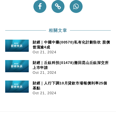
財經｜美商務部擬擴大金屬關稅範圍 14類產品或加徵
10:57
25%
本地｜新世界K11 9月升級會員制度 增鉑金卡級別鎖
18:15
定高消費客群
相關文章
財經｜本港6月零售額連升14個月 珠寶鐘錶銷售升勢
17:40
最強
財經｜中國中藥(00570)私有化計劃告吹 股價
財經｜滙控重啟最多10億美元回購 派息比率目標維持
16:33
曾瀉逾4成
50%
Oct 21, 2024
財經｜SHEIN傳最快8月中招股 估值料降至400億美
15:11
財經｜丘鈦科技(01478)撤回昆山丘鈦深交所
元以下
上市申請
Oct 21, 2024
財經｜人行下調10月貸款市場報價利率25個
基點
Oct 21, 2024