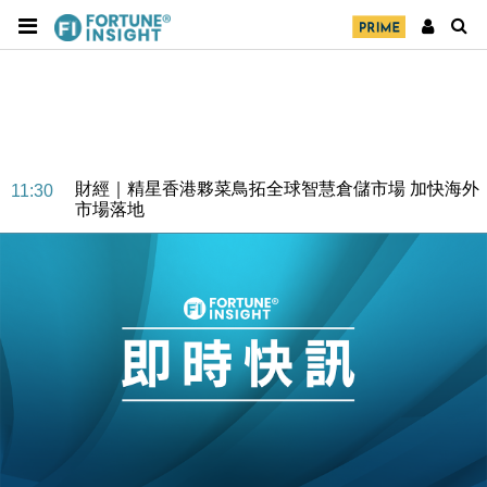
財經｜精星香港夥菜鳥拓全球智慧倉儲市場 加快海外
11:30
市場落地
地產｜大酒店中期轉賺2300萬元 斥21億翻新香港及
14:50
東京半島
國際｜特朗普赴洛杉磯高球場活動前 男子攜槍彈被捕
13:12
財經｜香港7月PMI回落至51 企業擴張放慢兼縮減人
12:30
手
財經｜黑石傳再籌逾360億美元 支援Anthropic租用
11:40
Google晶片
財經｜美商務部擬擴大金屬關稅範圍 14類產品或加徵
10:57
25%