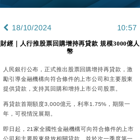
10:57
25%
本地｜新世界K11 9月升級會員制度 增鉑金卡級別鎖
18:15
定高消費客群
18/10/2024
10:57
財經｜本港6月零售額連升14個月 珠寶鐘錶銷售升勢
17:40
最強
財經｜人行推股票回購增持再貸款 規模3000億人
財經｜滙控重啟最多10億美元回購 派息比率目標維持
16:33
幣
50%
財經｜SA售股自救後再出手 斥4億美元押注未上市公
15:59
司
人民銀行公布，正式推出股票回購增持再貸款，激
財經｜精星香港夥菜鳥拓全球智慧倉儲市場 加快海外
11:30
勵引導金融機構向符合條件的上市公司和主要股東
市場落地
提供貸款，支持其回購和增持上市公司股票。
地產｜大酒店中期轉賺2300萬元 斥21億翻新香港及
14:50
東京半島
再貸款首期額度3,000億元，利率1.75%，期限一
國際｜特朗普赴洛杉磯高球場活動前 男子攜槍彈被捕
13:12
年，可視情況展期。
財經｜香港7月PMI回落至51 企業擴張放慢兼縮減人
12:30
即日起，21家全國性金融機構可向符合條件的上市
手
公司和主要股東發放相關貸款，並於次一季度第一