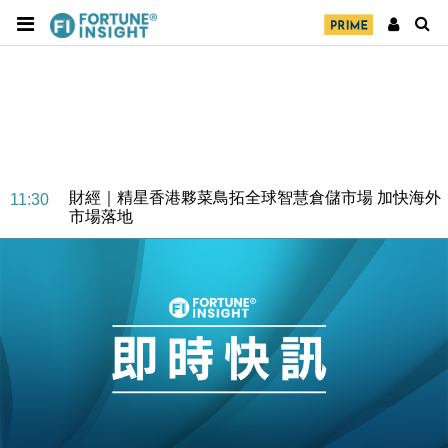
財經｜SA售股自救後再出手 斥4億美元押注未上市公
15:59
司
財經｜精星香港夥菜鳥拓全球智慧倉儲市場 加快海外
11:30
市場落地
地產｜大酒店中期轉賺2300萬元 斥21億翻新香港及
14:50
東京半島
國際｜特朗普赴洛杉磯高球場活動前 男子攜槍彈被捕
13:12
財經｜香港7月PMI回落至51 企業擴張放慢兼縮減人
12:30
手
財經｜黑石傳再籌逾360億美元 支援Anthropic租用
11:40
Google晶片
財經｜美商務部擬擴大金屬關稅範圍 14類產品或加徵