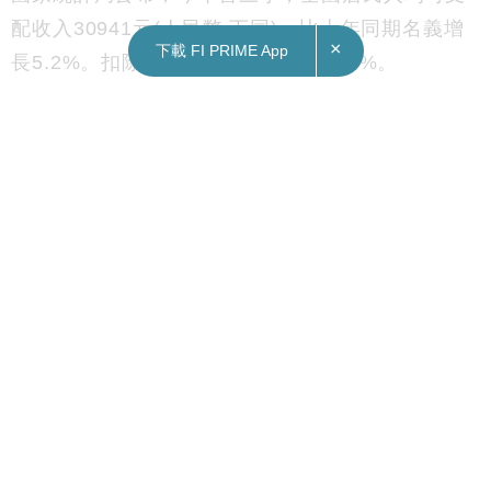
配收入30941元(人民幣‧下同)，比上年同期名義增
×
下載 FI PRIME App
長5.2%。扣除價格因素，實際增長4.9%。
其中，城鎮居民人均可支配收入41183元，增長
4.5%，扣除價格因素，實際增長4.2%；農村居民
人均可支配收入16740元，增長6.6%，扣除價格因
素，實際增長6.3%。
首三季，全國居民人均可支配收入中位數25978
元，增長5.9%。其中，城鎮居民人均可支配收入中
位數36801元，增長4.4%；農村居民人均可支配收
入中位數14310元，增長6.8%。
首三季，全國居民人均消費支出20631元，比上年
同期名義增長5.6%，扣除價格因素，實際增