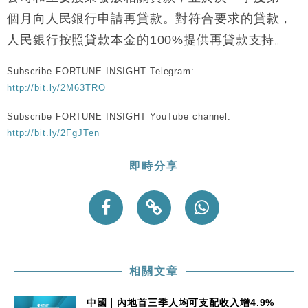
財經｜黑石傳再籌逾360億美元 支援Anthropic租用
11:40
Google晶片
個月向人民銀行申請再貸款。對符合要求的貸款，
財經｜美商務部擬擴大金屬關稅範圍 14類產品或加徵
10:57
人民銀行按照貸款本金的100%提供再貸款支持。
25%
本地｜新世界K11 9月升級會員制度 增鉑金卡級別鎖
18:15
Subscribe FORTUNE INSIGHT Telegram:
定高消費客群
http://bit.ly/2M63TRO
財經｜本港6月零售額連升14個月 珠寶鐘錶銷售升勢
17:40
Subscribe FORTUNE INSIGHT YouTube channel:
最強
http://bit.ly/2FgJTen
財經｜滙控重啟最多10億美元回購 派息比率目標維持
16:33
50%
即時分享
相關文章
中國｜內地首三季人均可支配收入增4.9%