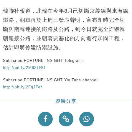
財經｜韓股反覆波動收跌 連挫7周創逾3年最長跌勢
15:11
韓聯社報道，北韓在今年8月已切斷京義線與東海線
財經｜內地7月美元計價出口增近24%勝預期 貿易順
13:44
鐵路，朝軍再於上周三發表聲明，宣布即時完全切
差達1125億美元
斷與南韓連接的鐵路及公路，到今日就完全炸毀韓
財經｜日本春季三度入市撐日圓 4月單日斥6.28萬億
12:44
朝連接公路，並朝著要塞化的方向進行加固工程，
日圓干預創新高
估計即將修建防禦設施。
國際｜特朗普料美伊戰事快結束 承認部分彈藥庫存緊
11:12
張
Subscribe FORTUNE INSIGHT Telegram:
財經｜SA售股自救後再出手 斥4億美元押注未上市公
15:59
司
http://bit.ly/2M63TRO
Subscribe FORTUNE INSIGHT YouTube channel:
http://bit.ly/2FgJTen
即時分享