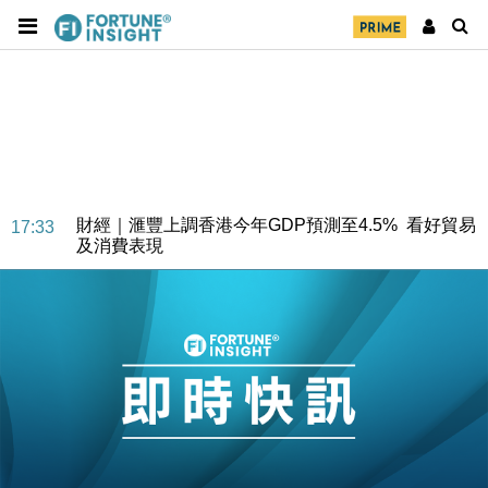
財經｜華僑銀行上半年淨利創新高 中期息增15%至
18:31
47仙
財經｜滙豐上調香港今年GDP預測至4.5% 看好貿易
17:33
及消費表現
本地｜假冒內地執法人員要求交「保證金」 43歲女子
16:47
損失近6900萬元
財經｜日經失守6.5萬點後回穩 全周仍升近2%
16:05
財經｜恒隆10月換帥 玩具「反」斗城亞洲CEO蔡德
15:47
粦接任
財經｜韓股反覆波動收跌 連挫7周創逾3年最長跌勢
15:11