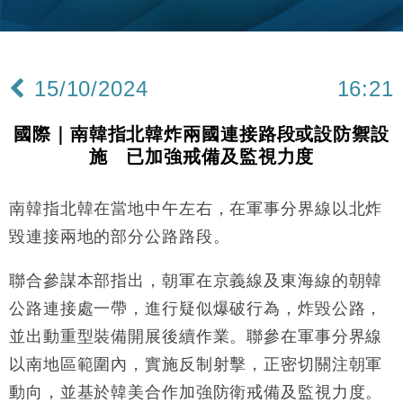
財經｜內地7月美元計價出口增近24%勝預期 貿易順
13:44
差達1125億美元
財經｜日本春季三度入市撐日圓 4月單日斥6.28萬億
12:44
日圓干預創新高
15/10/2024
16:21
國際｜特朗普料美伊戰事快結束 承認部分彈藥庫存緊
11:12
張
國際｜南韓指北韓炸兩國連接路段或設防禦設
財經｜SA售股自救後再出手 斥4億美元押注未上市公
15:59
施 已加強戒備及監視力度
司
財經｜華僑銀行上半年淨利創新高 中期息增15%至
18:31
47仙
南韓指北韓在當地中午左右，在軍事分界線以北炸
財經｜滙豐上調香港今年GDP預測至4.5% 看好貿易
17:33
毀連接兩地的部分公路路段。
及消費表現
本地｜假冒內地執法人員要求交「保證金」 43歲女子
聯合參謀本部指出，朝軍在京義線及東海線的朝韓
16:47
損失近6900萬元
公路連接處一帶，進行疑似爆破行為，炸毀公路，
財經｜日經失守6.5萬點後回穩 全周仍升近2%
16:05
並出動重型裝備開展後續作業。聯參在軍事分界線
以南地區範圍內，實施反制射擊，正密切關注朝軍
財經｜恒隆10月換帥 玩具「反」斗城亞洲CEO蔡德
15:47
粦接任
動向，並基於韓美合作加強防衛戒備及監視力度。