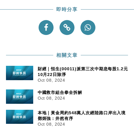
粦接任
即時分享
財經｜韓股反覆波動收跌 連挫7周創逾3年最長跌勢
15:11
財經｜內地7月美元計價出口增近24%勝預期 貿易順
13:44
差達1125億美元
財經｜日本春季三度入市撐日圓 4月單日斥6.28萬億
12:44
日圓干預創新高
國際｜特朗普料美伊戰事快結束 承認部分彈藥庫存緊
11:12
相關文章
張
財經｜恒生(00011)派第三次中期息每股1.2元
財經｜SA售股自救後再出手 斥4億美元押注未上市公
15:59
10月22日除淨
司
Oct 08, 2024
中國救市組合拳全拆解
Oct 08, 2024
本地｜黃金周約548萬人次經陸路口岸出入境
鄧炳強：井然有序
Oct 08, 2024