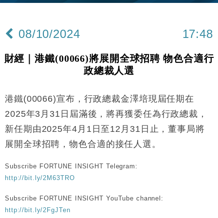
財經｜內地7月美元計價出口增近24%勝預期 貿易順
13:44
差達1125億美元
08/10/2024
17:48
財經｜日本春季三度入市撐日圓 4月單日斥6.28萬億
12:44
日圓干預創新高
財經｜港鐵(00066)將展開全球招聘 物色合適行
國際｜特朗普料美伊戰事快結束 承認部分彈藥庫存緊
11:12
政總裁人選
張
財經｜SA售股自救後再出手 斥4億美元押注未上市公
15:59
司
港鐵(00066)宣布，行政總裁金澤培現屆任期在
財經｜華僑銀行上半年淨利創新高 中期息增15%至
18:31
2025年3月31日屆滿後，將再獲委任為行政總裁，
47仙
新任期由2025年4月1日至12月31日止，董事局將
財經｜滙豐上調香港今年GDP預測至4.5% 看好貿易
17:33
展開全球招聘，物色合適的接任人選。
及消費表現
本地｜假冒內地執法人員要求交「保證金」 43歲女子
16:47
Subscribe FORTUNE INSIGHT Telegram:
損失近6900萬元
http://bit.ly/2M63TRO
財經｜日經失守6.5萬點後回穩 全周仍升近2%
16:05
Subscribe FORTUNE INSIGHT YouTube channel:
財經｜恒隆10月換帥 玩具「反」斗城亞洲CEO蔡德
15:47
http://bit.ly/2FgJTen