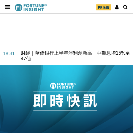
財經｜華僑銀行上半年淨利創新高 中期息增15%至
18:31
47仙
財經｜滙豐上調香港今年GDP預測至4.5% 看好貿易
17:33
及消費表現
本地｜假冒內地執法人員要求交「保證金」 43歲女子
16:47
損失近6900萬元
財經｜日經失守6.5萬點後回穩 全周仍升近2%
16:05
財經｜恒隆10月換帥 玩具「反」斗城亞洲CEO蔡德
15:47
粦接任
財經｜韓股反覆波動收跌 連挫7周創逾3年最長跌勢
15:11