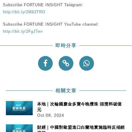
粦接任
Subscribe FORTUNE INSIGHT Telegram:
http://bit.ly/2M63TRO
財經｜韓股反覆波動收跌 連挫7周創逾3年最長跌勢
15:11
Subscribe FORTUNE INSIGHT YouTube channel:
財經｜內地7月美元計價出口增近24%勝預期 貿易順
13:44
http://bit.ly/2FgJTen
差達1125億美元
財經｜日本春季三度入市撐日圓 4月單日斥6.28萬億
12:44
即時分享
日圓干預創新高
國際｜特朗普料美伊戰事快結束 承認部分彈藥庫存緊
11:12
張
財經｜SA售股自救後再出手 斥4億美元押注未上市公
15:59
司
相關文章
本地｜次輪國慶金多寶今晚攪珠 頭獎料破億
元
Oct 08, 2024
財經｜中國對歐盟進口白蘭地實施臨時反傾銷