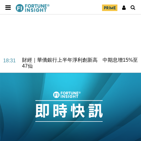
財經｜華僑銀行上半年淨利創新高 中期息增15%至
18:31
47仙
財經｜滙豐上調香港今年GDP預測至4.5% 看好貿易
17:33
及消費表現
本地｜假冒內地執法人員要求交「保證金」 43歲女子
16:47
損失近6900萬元
財經｜日經失守6.5萬點後回穩 全周仍升近2%
16:05
財經｜恒隆10月換帥 玩具「反」斗城亞洲CEO蔡德
15:47
粦接任
財經｜韓股反覆波動收跌 連挫7周創逾3年最長跌勢
15:11