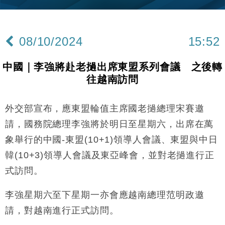
財經｜內地7月美元計價出口增近24%勝預期 貿易順
13:44
差達1125億美元
08/10/2024
15:52
財經｜日本春季三度入市撐日圓 4月單日斥6.28萬億
12:44
日圓干預創新高
中國｜李強將赴老撾出席東盟系列會議 之後轉
國際｜特朗普料美伊戰事快結束 承認部分彈藥庫存緊
11:12
往越南訪問
張
財經｜SA售股自救後再出手 斥4億美元押注未上市公
15:59
司
外交部宣布，應東盟輪值主席國老撾總理宋賽邀
財經｜華僑銀行上半年淨利創新高 中期息增15%至
18:31
請，國務院總理李強將於明日至星期六，出席在萬
47仙
象舉行的中國-東盟(10+1)領導人會議、東盟與中日
財經｜滙豐上調香港今年GDP預測至4.5% 看好貿易
17:33
韓(10+3)領導人會議及東亞峰會，並對老撾進行正
及消費表現
式訪問。
本地｜假冒內地執法人員要求交「保證金」 43歲女子
16:47
損失近6900萬元
李強星期六至下星期一亦會應越南總理范明政邀
財經｜日經失守6.5萬點後回穩 全周仍升近2%
16:05
請，對越南進行正式訪問。
財經｜恒隆10月換帥 玩具「反」斗城亞洲CEO蔡德
15:47