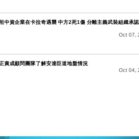
坦中資企業在卡拉奇遇襲 中方2死1傷 分離主義武裝組織承
Oct 07,
正責成顧問團隊了解安達臣道地盤情況
Oct 04,