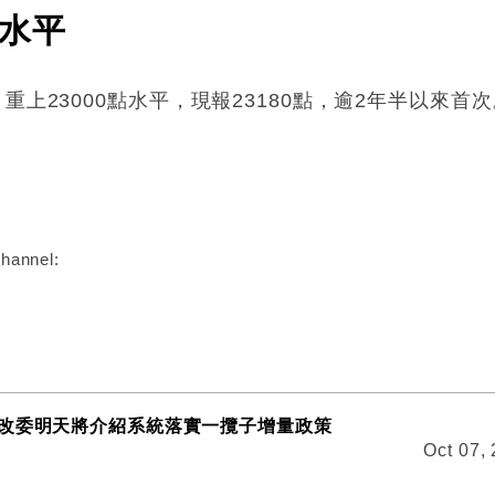
點水平
重上23000點水平，現報23180點，逾2年半以來首次
:
hannel:
改委明天將介紹系統落實一攬子增量政策
Oct 07,