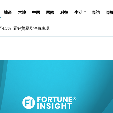
地產
本地
中國
國際
科技
生活
專訪
專
中期息增15%至47仙
4.5% 看好貿易及消費表現
金」 43歲女子損失近6900萬元
周仍升近2%
城亞洲CEO蔡德粦接任
創逾3年最長跌勢
%勝預期 貿易順差達1125億美元
單日斥6.28萬億日圓干預創新高
認部分彈藥庫存緊張
億美元押注未上市公司
中期息增15%至47仙
4.5% 看好貿易及消費表現
金」 43歲女子損失近6900萬元
周仍升近2%
城亞洲CEO蔡德粦接任