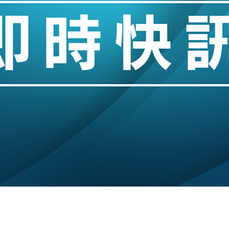
創逾3年最長跌勢
%勝預期 貿易順差達1125億美元
單日斥6.28萬億日圓干預創新高
認部分彈藥庫存緊張
億美元押注未上市公司