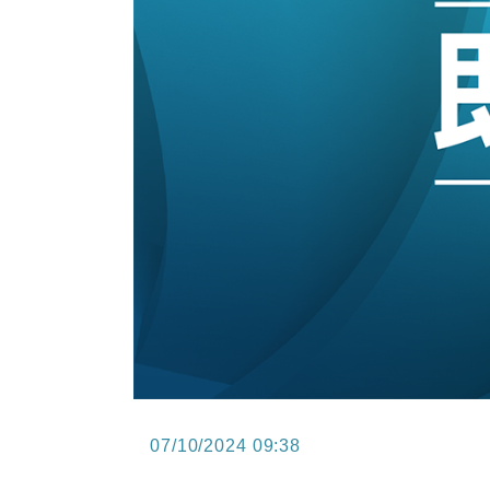
15:11
財經｜韓股反覆波動收跌 連挫7周
13:44
財經｜內地7月美元計價出口增近24
12:44
財經｜日本春季三度入市撐日圓 4月
11:12
國際｜特朗普料美伊戰事快結束 承
15:59
財經｜SA售股自救後再出手 斥4
07/10/2024 09:38