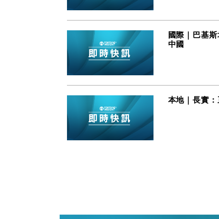
國際｜巴基斯
中國
本地｜長實：