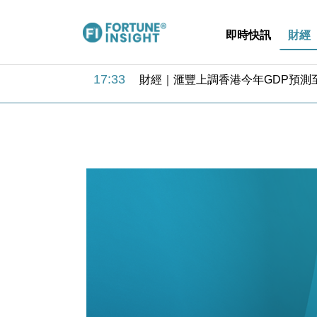
即時快訊
財經
18:31
財經｜華僑銀行上半年淨利創新高 
17:33
財經｜滙豐上調香港今年GDP預測至
16:47
本地｜假冒內地執法人員要求交「保證
16:05
財經｜日經失守6.5萬點後回穩 全
15:47
財經｜恒隆10月換帥 玩具「反」斗
15:11
財經｜韓股反覆波動收跌 連挫7周
13:44
財經｜內地7月美元計價出口增近24
12:44
財經｜日本春季三度入市撐日圓 4月
11:12
國際｜特朗普料美伊戰事快結束 承
15:59
財經｜SA售股自救後再出手 斥4
18:31
財經｜華僑銀行上半年淨利創新高 
17:33
財經｜滙豐上調香港今年GDP預測至
16:47
本地｜假冒內地執法人員要求交「保證
16:05
財經｜日經失守6.5萬點後回穩 全
15:47
財經｜恒隆10月換帥 玩具「反」斗