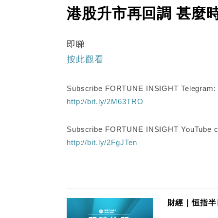
港股升市再回調 甚麼
即睇
按此觀看
Subscribe FORTUNE INSIGHT Telegram
http://bit.ly/2M63TRO
Subscribe FORTUNE INSIGHT YouTube c
http://bit.ly/2FgJTen
財經｜恒指半日