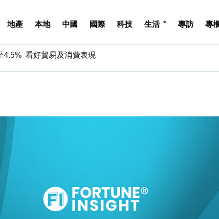
地產
本地
中國
國際
科技
生活
專訪
專
中期息增15%至47仙
4.5% 看好貿易及消費表現
金」 43歲女子損失近6900萬元
周仍升近2%
城亞洲CEO蔡德粦接任
創逾3年最長跌勢
%勝預期 貿易順差達1125億美元
單日斥6.28萬億日圓干預創新高
認部分彈藥庫存緊張
億美元押注未上市公司
中期息增15%至47仙
4.5% 看好貿易及消費表現
金」 43歲女子損失近6900萬元
周仍升近2%
城亞洲CEO蔡德粦接任