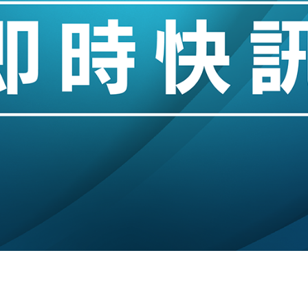
創逾3年最長跌勢
%勝預期 貿易順差達1125億美元
單日斥6.28萬億日圓干預創新高
認部分彈藥庫存緊張
億美元押注未上市公司