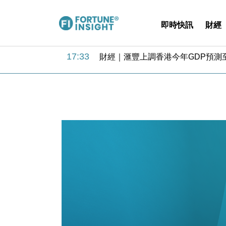
即時快訊
財經
18:31
財經｜華僑銀行上半年淨利創新高 
17:33
財經｜滙豐上調香港今年GDP預測至
16:47
本地｜假冒內地執法人員要求交「保證
16:05
財經｜日經失守6.5萬點後回穩 全
15:47
財經｜恒隆10月換帥 玩具「反」斗
15:11
財經｜韓股反覆波動收跌 連挫7周
13:44
財經｜內地7月美元計價出口增近24
12:44
財經｜日本春季三度入市撐日圓 4月
11:12
國際｜特朗普料美伊戰事快結束 承
15:59
財經｜SA售股自救後再出手 斥4
18:31
財經｜華僑銀行上半年淨利創新高 
17:33
財經｜滙豐上調香港今年GDP預測至
16:47
本地｜假冒內地執法人員要求交「保證
16:05
財經｜日經失守6.5萬點後回穩 全
15:47
財經｜恒隆10月換帥 玩具「反」斗