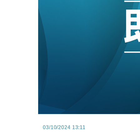
15:11
財經｜韓股反覆波動收跌 連挫7周
13:44
財經｜內地7月美元計價出口增近24
12:44
財經｜日本春季三度入市撐日圓 4月
11:12
國際｜特朗普料美伊戰事快結束 承
15:59
財經｜SA售股自救後再出手 斥4
03/10/2024 13:11