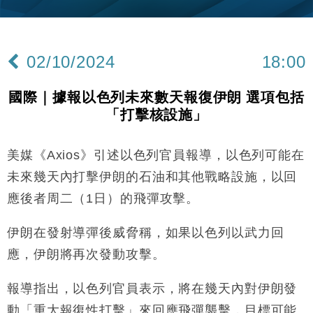
13:44
差達1125億美元
財經｜日本春季三度入市撐日圓 4月單日斥6.28萬億
12:44
日圓干預創新高
02/10/2024
18:00
國際｜特朗普料美伊戰事快結束 承認部分彈藥庫存緊
11:12
張
國際｜據報以色列未來數天報復伊朗 選項包括
財經｜SA售股自救後再出手 斥4億美元押注未上市公
15:59
「打擊核設施」
司
財經｜華僑銀行上半年淨利創新高 中期息增15%至
18:31
47仙
美媒《Axios》引述以色列官員報導，以色列可能在
財經｜滙豐上調香港今年GDP預測至4.5% 看好貿易
17:33
未來幾天內打擊伊朗的石油和其他戰略設施，以回
及消費表現
應後者周二（1日）的飛彈攻擊。
本地｜假冒內地執法人員要求交「保證金」 43歲女子
16:47
損失近6900萬元
伊朗在發射導彈後威脅稱，如果以色列以武力回
財經｜日經失守6.5萬點後回穩 全周仍升近2%
16:05
應，伊朗將再次發動攻擊。
財經｜恒隆10月換帥 玩具「反」斗城亞洲CEO蔡德
15:47
報導指出，以色列官員表示，將在幾天內對伊朗發
粦接任
動「重大報復性打擊」來回應飛彈襲擊，目標可能