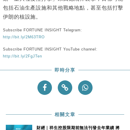
財經｜韓股反覆波動收跌 連挫7周創逾3年最長跌勢
15:11
包括石油生產設施和其他戰略地點，甚至包括打擊
財經｜內地7月美元計價出口增近24%勝預期 貿易順
13:44
伊朗的核設施。
差達1125億美元
財經｜日本春季三度入市撐日圓 4月單日斥6.28萬億
12:44
Subscribe FORTUNE INSIGHT Telegram:
日圓干預創新高
http://bit.ly/2M63TRO
國際｜特朗普料美伊戰事快結束 承認部分彈藥庫存緊
11:12
Subscribe FORTUNE INSIGHT YouTube channel:
張
http://bit.ly/2FgJTen
財經｜SA售股自救後再出手 斥4億美元押注未上市公
15:59
司
即時分享
相關文章
財經｜祥生控股限期前無法刊發去年業績 將