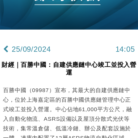
財經｜美商務部擬擴大金屬關稅範圍 14類產品或加徵
10:57
25%
本地｜新世界K11 9月升級會員制度 增鉑金卡級別鎖
18:15
定高消費客群
財經｜本港6月零售額連升14個月 珠寶鐘錶銷售升勢
17:40
最強
25/09/2024
14:05
財經｜滙控重啟最多10億美元回購 派息比率目標維持
16:33
50%
財經｜百勝中國：自建供應鏈中心竣工並投入營
財經｜SHEIN傳最快8月中招股 估值料降至400億美
15:11
運
元以下
財經｜精星香港夥菜鳥拓全球智慧倉儲市場 加快海外
11:30
市場落地
百勝中國（09987）宣布，其最大的自建供應鏈中
地產｜大酒店中期轉賺2300萬元 斥21億翻新香港及
14:50
心，位於上海嘉定區的百勝中國供應鏈管理中心正
東京半島
式竣工並投入營運。中心佔地61,000平方公尺，融
國際｜特朗普赴洛杉磯高球場活動前 男子攜槍彈被捕
13:12
入自動化物流、ASRS設備以及屋頂分散式光伏等
技術，集常溫倉儲、低溫冷鏈、辦公及配套設施於
財經｜香港7月PMI回落至51 企業擴張放慢兼縮減人
12:30
手