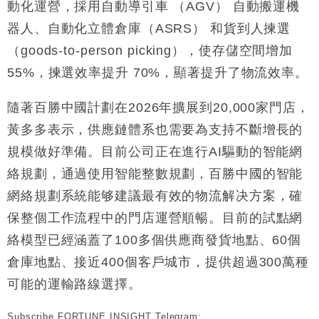
動化運營，採用自動導引車 （AGV） 自動搬運機
器人、自動化立體倉庫（ASRS） 和貨到人揀選
（goods-to-person picking），使存儲空間增加
55%，揀選效率提升 70%，顯著提升了物流效率。
隨著百勝中國計劃在2026年擴展到20,000家門店，
黃多多表示，供應鏈體系也需要為支持不斷增長的
規模做好準備。目前公司正在進行AI驅動的智能網
絡規劃，通過使用智能整數規劃，百勝中國的智能
網絡規劃系統能够建議最有效的物流解决方案，確
保整個工作流程中的門店運營順暢。目前的試點網
絡模型已經涵蓋了100多個供應商發貨地點、60個
倉庫地點、接近400個客戶城市，提供超過300萬種
可能的運輸路線選擇。
Subscribe FORTUNE INSIGHT Telegram: