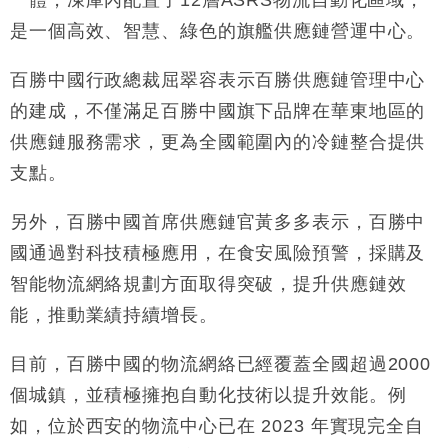
一體，凍庫內配置了12層ASRS物流自動化區域，
財經｜黑石傳再籌逾360億美元 支援Anthropic租用
11:40
是一個高效、智慧、綠色的旗艦供應鏈營運中心。
Google晶片
財經｜美商務部擬擴大金屬關稅範圍 14類產品或加徵
10:57
百勝中國行政總裁屈翠容表示百勝供應鏈管理中心
25%
的建成，不僅滿足百勝中國旗下品牌在華東地區的
本地｜新世界K11 9月升級會員制度 增鉑金卡級別鎖
18:15
供應鏈服務需求，更為全國範圍內的冷鏈整合提供
定高消費客群
支點。
財經｜本港6月零售額連升14個月 珠寶鐘錶銷售升勢
17:40
最強
另外，百勝中國首席供應鏈官黃多多表示，百勝中
財經｜滙控重啟最多10億美元回購 派息比率目標維持
16:33
50%
國通過對科技積極應用，在食安風險預警，採購及
財經｜SHEIN傳最快8月中招股 估值料降至400億美
15:11
智能物流網絡規劃方面取得突破，提升供應鏈效
元以下
能，推動業績持續增長。
目前，百勝中國的物流網絡已經覆蓋全國超過2000
個城鎮，並積極擁抱自動化技術以提升效能。例
如，位於西安的物流中心已在 2023 年實現完全自