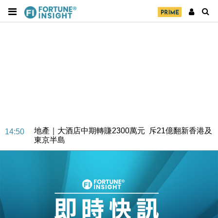
財經｜精星香港夥菜鳥拓全球智慧倉儲市場 加快海外
11:30
市場落地
地產｜大酒店中期轉賺2300萬元 斥21億翻新香港及
14:50
東京半島
國際｜特朗普赴洛杉磯高球場活動前 男子攜槍彈被捕
13:12
財經｜香港7月PMI回落至51 企業擴張放慢兼縮減人
12:30
手
財經｜黑石傳再籌逾360億美元 支援Anthropic租用
11:40
Google晶片