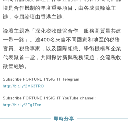
財經｜韓股反覆波動收跌 連挫7周創逾3年最長跌勢
15:11
壇是合作機制的年度重要項目，由各成員輪流主
辦，今屆論壇由香港主辦。
財經｜內地7月美元計價出口增近24%勝預期 貿易順
13:44
差達1125億美元
論壇主題為「深化税收徵管合作 服務高質量共建
財經｜日本春季三度入市撐日圓 4月單日斥6.28萬億
12:44
一帶一路」。逾400名來自不同國家和地區的税務
日圓干預創新高
官員、税務專家，以及國際組織、學術機構和企業
國際｜特朗普料美伊戰事快結束 承認部分彈藥庫存緊
11:12
張
代表聚首一堂，共同探討新興税務議題，交流税收
財經｜SA售股自救後再出手 斥4億美元押注未上市公
15:59
徵管經驗。
司
Subscribe FORTUNE INSIGHT Telegram:
http://bit.ly/2M63TRO
Subscribe FORTUNE INSIGHT YouTube channel:
http://bit.ly/2FgJTen
即時分享