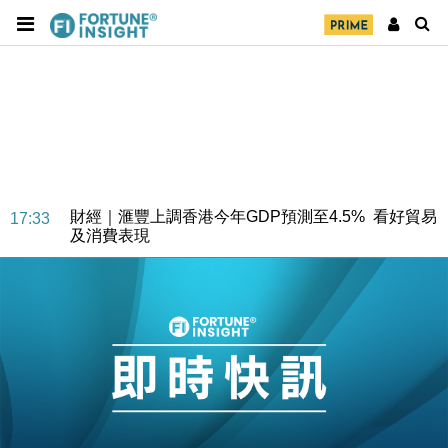
財經｜華僑銀行上半年淨利創新高 中期息增15%至
18:31
47仙
財經｜滙豐上調香港今年GDP預測至4.5% 看好貿易
17:33
及消費表現
本地｜假冒內地執法人員要求交「保證金」 43歲女子
16:47
損失近6900萬元
財經｜日經失守6.5萬點後回穩 全周仍升近2%
16:05
財經｜恒隆10月換帥 玩具「反」斗城亞洲CEO蔡德
15:47
粦接任
財經｜韓股反覆波動收跌 連挫7周創逾3年最長跌勢
15:11