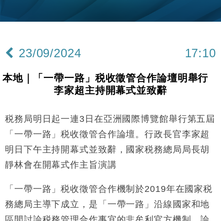
財經｜內地7月美元計價出口增近24%勝預期 貿易順
13:44
差達1125億美元
財經｜日本春季三度入市撐日圓 4月單日斥6.28萬億
12:44
日圓干預創新高
23/09/2024
17:10
國際｜特朗普料美伊戰事快結束 承認部分彈藥庫存緊
11:12
張
本地｜「一帶一路」税收徵管合作論壇明舉行
財經｜SA售股自救後再出手 斥4億美元押注未上市公
15:59
李家超主持開幕式並致辭
司
財經｜華僑銀行上半年淨利創新高 中期息增15%至
18:31
47仙
税務局明日起一連3日在亞洲國際博覽館舉行第五屆
財經｜滙豐上調香港今年GDP預測至4.5% 看好貿易
17:33
「一帶一路」税收徵管合作論壇。行政長官李家超
及消費表現
明日下午主持開幕式並致辭，國家税務總局局長胡
本地｜假冒內地執法人員要求交「保證金」 43歲女子
16:47
靜林會在開幕式作主旨演講
損失近6900萬元
財經｜日經失守6.5萬點後回穩 全周仍升近2%
16:05
「一帶一路」税收徵管合作機制於2019年在國家税
務總局主導下成立，是「一帶一路」沿線國家和地
財經｜恒隆10月換帥 玩具「反」斗城亞洲CEO蔡德
15:47
粦接任
區間討論税務管理合作事宜的非牟利官方機制。論