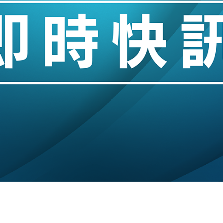
城亞洲CEO蔡德粦接任
創逾3年最長跌勢
%勝預期 貿易順差達1125億美元
單日斥6.28萬億日圓干預創新高
認部分彈藥庫存緊張
億美元押注未上市公司