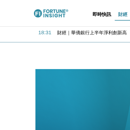
即時快訊
財經
18:31
財經｜華僑銀行上半年淨利創新高 
17:33
財經｜滙豐上調香港今年GDP預測至
16:47
本地｜假冒內地執法人員要求交「保證
16:05
財經｜日經失守6.5萬點後回穩 全
15:47
財經｜恒隆10月換帥 玩具「反」斗
15:11
財經｜韓股反覆波動收跌 連挫7周
13:44
財經｜內地7月美元計價出口增近24
12:44
財經｜日本春季三度入市撐日圓 4月
11:12
國際｜特朗普料美伊戰事快結束 承
15:59
財經｜SA售股自救後再出手 斥4
18:31
財經｜華僑銀行上半年淨利創新高 
17:33
財經｜滙豐上調香港今年GDP預測至
16:47
本地｜假冒內地執法人員要求交「保證
16:05
財經｜日經失守6.5萬點後回穩 全