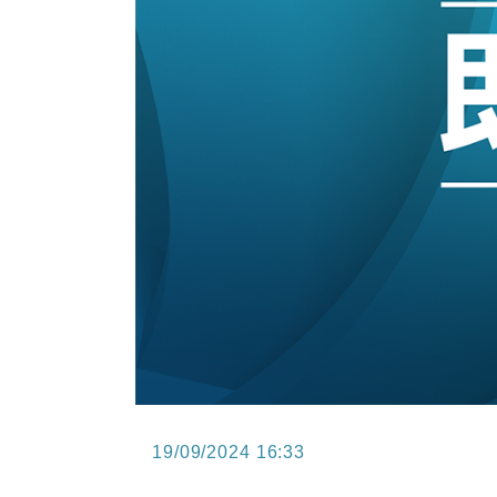
15:47
財經｜恒隆10月換帥 玩具「反」斗
15:11
財經｜韓股反覆波動收跌 連挫7周
13:44
財經｜內地7月美元計價出口增近24
12:44
財經｜日本春季三度入市撐日圓 4月
11:12
國際｜特朗普料美伊戰事快結束 承
15:59
財經｜SA售股自救後再出手 斥4
19/09/2024 16:33