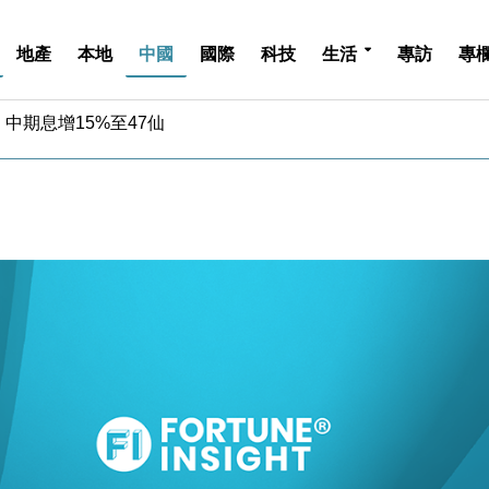
地產
本地
中國
國際
科技
生活
專訪
專
中期息增15%至47仙
4.5% 看好貿易及消費表現
金」 43歲女子損失近6900萬元
周仍升近2%
城亞洲CEO蔡德粦接任
創逾3年最長跌勢
%勝預期 貿易順差達1125億美元
單日斥6.28萬億日圓干預創新高
認部分彈藥庫存緊張
億美元押注未上市公司
中期息增15%至47仙
4.5% 看好貿易及消費表現
金」 43歲女子損失近6900萬元
周仍升近2%