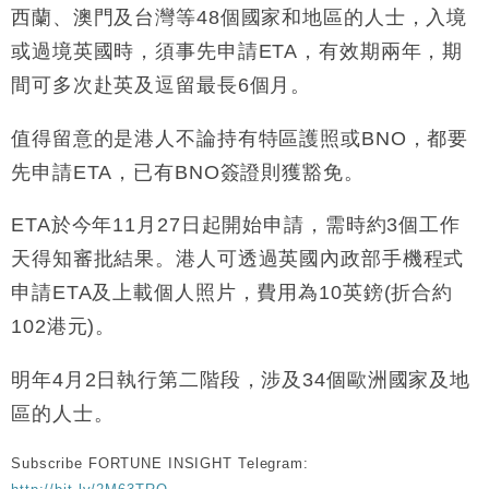
西蘭、澳門及台灣等48個國家和地區的人士，入境
財經｜香港7月PMI回落至51 企業擴張放慢兼縮減人
12:30
或過境英國時，須事先申請ETA，有效期兩年，期
手
間可多次赴英及逗留最長6個月。
財經｜黑石傳再籌逾360億美元 支援Anthropic租用
11:40
Google晶片
值得留意的是港人不論持有特區護照或BNO，都要
財經｜美商務部擬擴大金屬關稅範圍 14類產品或加徵
10:57
25%
先申請ETA，已有BNO簽證則獲豁免。
本地｜新世界K11 9月升級會員制度 增鉑金卡級別鎖
18:15
定高消費客群
ETA於今年11月27日起開始申請，需時約3個工作
財經｜本港6月零售額連升14個月 珠寶鐘錶銷售升勢
17:40
天得知審批結果。港人可透過英國內政部手機程式
最強
申請ETA及上載個人照片，費用為10英鎊(折合約
財經｜滙控重啟最多10億美元回購 派息比率目標維持
16:33
102港元)。
50%
明年4月2日執行第二階段，涉及34個歐洲國家及地
區的人士。
Subscribe FORTUNE INSIGHT Telegram: