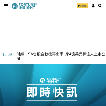
財經｜SA售股自救後再出手 斥4億美元押注未上市公
15:59
司
財經｜精星香港夥菜鳥拓全球智慧倉儲市場 加快海外
11:30
市場落地
地產｜大酒店中期轉賺2300萬元 斥21億翻新香港及
14:50
東京半島
國際｜特朗普赴洛杉磯高球場活動前 男子攜槍彈被捕
13:12
財經｜香港7月PMI回落至51 企業擴張放慢兼縮減人
12:30
手