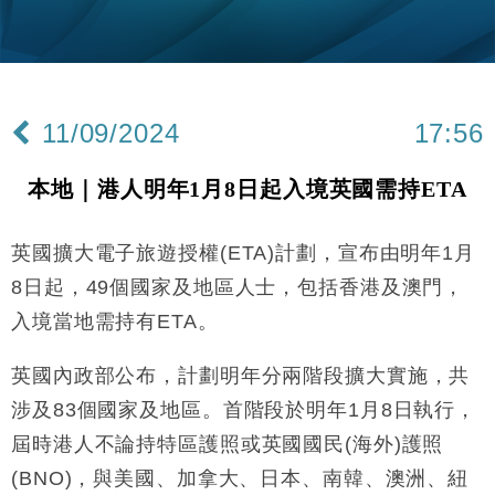
財經｜黑石傳再籌逾360億美元 支援Anthropic租用
11:40
Google晶片
財經｜美商務部擬擴大金屬關稅範圍 14類產品或加徵
10:57
25%
11/09/2024
17:56
本地｜新世界K11 9月升級會員制度 增鉑金卡級別鎖
18:15
定高消費客群
本地｜港人明年1月8日起入境英國需持ETA
財經｜本港6月零售額連升14個月 珠寶鐘錶銷售升勢
17:40
最強
英國擴大電子旅遊授權(ETA)計劃，宣布由明年1月
財經｜滙控重啟最多10億美元回購 派息比率目標維持
16:33
50%
8日起，49個國家及地區人士，包括香港及澳門，
財經｜SA售股自救後再出手 斥4億美元押注未上市公
15:59
入境當地需持有ETA。
司
財經｜精星香港夥菜鳥拓全球智慧倉儲市場 加快海外
11:30
英國內政部公布，計劃明年分兩階段擴大實施，共
市場落地
涉及83個國家及地區。首階段於明年1月8日執行，
地產｜大酒店中期轉賺2300萬元 斥21億翻新香港及
14:50
東京半島
屆時港人不論持特區護照或英國國民(海外)護照
國際｜特朗普赴洛杉磯高球場活動前 男子攜槍彈被捕
(BNO)，與美國、加拿大、日本、南韓、澳洲、紐
13:12