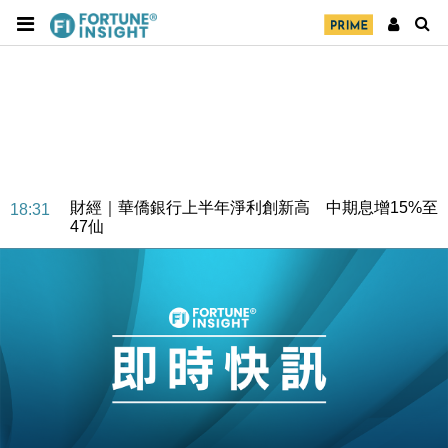
財經｜華僑銀行上半年淨利創新高 中期息增15%至
18:31
47仙
財經｜滙豐上調香港今年GDP預測至4.5% 看好貿易
17:33
及消費表現
本地｜假冒內地執法人員要求交「保證金」 43歲女子
16:47
損失近6900萬元
財經｜日經失守6.5萬點後回穩 全周仍升近2%
16:05
財經｜恒隆10月換帥 玩具「反」斗城亞洲CEO蔡德
15:47
粦接任