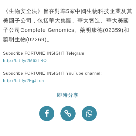
財經｜恒隆10月換帥 玩具「反」斗城亞洲CEO蔡德
15:47
粦接任
《生物安全法》旨在對準5家中國生物科技企業及其
財經｜韓股反覆波動收跌 連挫7周創逾3年最長跌勢
15:11
美國子公司，包括華大集團、華大智造、華大美國
子公司Complete Genomics、藥明康德(02359)和
財經｜內地7月美元計價出口增近24%勝預期 貿易順
13:44
藥明生物(02269)。
差達1125億美元
財經｜日本春季三度入市撐日圓 4月單日斥6.28萬億
12:44
Subscribe FORTUNE INSIGHT Telegram:
日圓干預創新高
http://bit.ly/2M63TRO
國際｜特朗普料美伊戰事快結束 承認部分彈藥庫存緊
11:12
張
Subscribe FORTUNE INSIGHT YouTube channel:
財經｜SA售股自救後再出手 斥4億美元押注未上市公
15:59
http://bit.ly/2FgJTen
司
即時分享