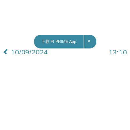
×
下載 FI PRIME App
10/09/2024
13:10
地產｜粉嶺碧湖花園400實呎戶366萬元易手 原業
主持貨4年帳面蝕152萬元
粉嶺碧湖花園1座高層G室，實用面積約400方呎，
屬2房間隔。
據悉，單位早前以400萬元放售，獲區內客洽購，
議價後以366萬元承接，實用呎價約9,150元。