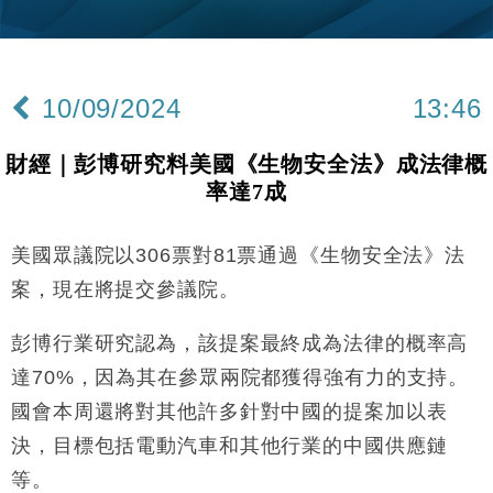
財經｜韓股反覆波動收跌 連挫7周創逾3年最長跌勢
15:11
財經｜內地7月美元計價出口增近24%勝預期 貿易順
13:44
差達1125億美元
10/09/2024
13:46
財經｜日本春季三度入市撐日圓 4月單日斥6.28萬億
12:44
日圓干預創新高
財經｜彭博研究料美國《生物安全法》成法律概
國際｜特朗普料美伊戰事快結束 承認部分彈藥庫存緊
11:12
率達7成
張
財經｜SA售股自救後再出手 斥4億美元押注未上市公
15:59
司
美國眾議院以306票對81票通過《生物安全法》法
財經｜華僑銀行上半年淨利創新高 中期息增15%至
18:31
案，現在將提交參議院。
47仙
財經｜滙豐上調香港今年GDP預測至4.5% 看好貿易
彭博行業研究認為，該提案最終成為法律的概率高
17:33
及消費表現
達70%，因為其在參眾兩院都獲得強有力的支持。
本地｜假冒內地執法人員要求交「保證金」 43歲女子
16:47
國會本周還將對其他許多針對中國的提案加以表
損失近6900萬元
決，目標包括電動汽車和其他行業的中國供應鏈
財經｜日經失守6.5萬點後回穩 全周仍升近2%
16:05
等。