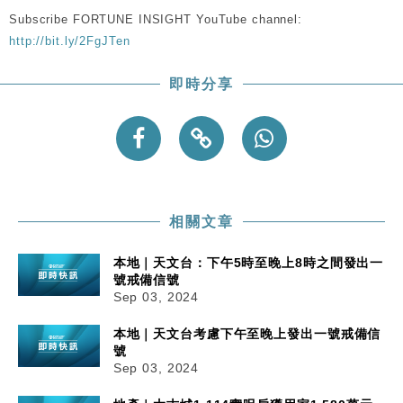
東京半島
Subscribe FORTUNE INSIGHT YouTube channel:
國際｜特朗普赴洛杉磯高球場活動前 男子攜槍彈被捕
13:12
http://bit.ly/2FgJTen
財經｜香港7月PMI回落至51 企業擴張放慢兼縮減人
12:30
即時分享
手
財經｜黑石傳再籌逾360億美元 支援Anthropic租用
11:40
Google晶片
財經｜美商務部擬擴大金屬關稅範圍 14類產品或加徵
10:57
25%
本地｜新世界K11 9月升級會員制度 增鉑金卡級別鎖
18:15
相關文章
定高消費客群
本地｜天文台：下午5時至晚上8時之間發出一
號戒備信號
Sep 03, 2024
本地｜天文台考慮下午至晚上發出一號戒備信
號
Sep 03, 2024