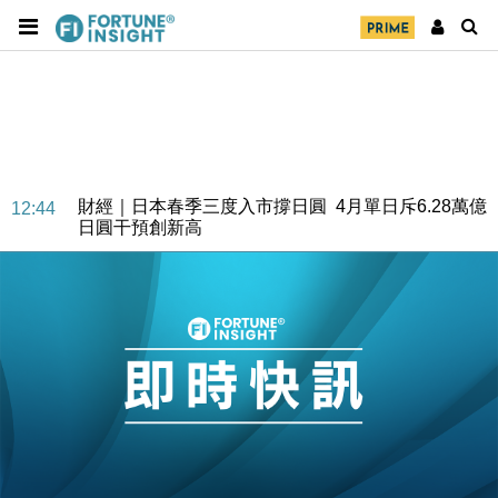
財經｜日本春季三度入市撐日圓 4月單日斥6.28萬億
12:44
日圓干預創新高
國際｜特朗普料美伊戰事快結束 承認部分彈藥庫存緊
11:12
張
財經｜SA售股自救後再出手 斥4億美元押注未上市公
15:59
司
財經｜精星香港夥菜鳥拓全球智慧倉儲市場 加快海外
11:30
市場落地
地產｜大酒店中期轉賺2300萬元 斥21億翻新香港及
14:50
東京半島
國際｜特朗普赴洛杉磯高球場活動前 男子攜槍彈被捕
13:12