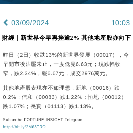
財經｜香港7月PMI回落至51 企業擴張放慢兼縮減人
12:30
手
03/09/2024
10:03
財經｜黑石傳再籌逾360億美元 支援Anthropic租用
11:40
Google晶片
財經｜新世界今早再挫逾2% 其他地產股亦向下
財經｜美商務部擬擴大金屬關稅範圍 14類產品或加徵
10:57
25%
昨日（2日）收跌13%的新世界發展（00017），今
本地｜新世界K11 9月升級會員制度 增鉑金卡級別鎖
18:15
定高消費客群
早開市後沽壓未止，一度低見6.63元；現跌幅收
財經｜日本春季三度入市撐日圓 4月單日斥6.28萬億
12:44
窄，跌2.34%，報6.67元，成交2976萬元。
日圓干預創新高
國際｜特朗普料美伊戰事快結束 承認部分彈藥庫存緊
11:12
其他地產股表現亦不如理想，新地（00016）跌
張
0.2%；信和（00083）跌1.22%；恒地（00012）
財經｜SA售股自救後再出手 斥4億美元押注未上市公
15:59
司
跌1.07%；長實（01113）跌1.13%。
財經｜精星香港夥菜鳥拓全球智慧倉儲市場 加快海外
11:30
Subscribe FORTUNE INSIGHT Telegram:
市場落地
http://bit.ly/2M63TRO
地產｜大酒店中期轉賺2300萬元 斥21億翻新香港及
14:50