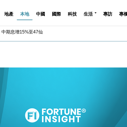
地產
本地
中國
國際
科技
生活
專訪
專
中期息增15%至47仙
4.5% 看好貿易及消費表現
金」 43歲女子損失近6900萬元
周仍升近2%
城亞洲CEO蔡德粦接任
創逾3年最長跌勢
%勝預期 貿易順差達1125億美元
單日斥6.28萬億日圓干預創新高
認部分彈藥庫存緊張
億美元押注未上市公司
中期息增15%至47仙
4.5% 看好貿易及消費表現
金」 43歲女子損失近6900萬元
周仍升近2%