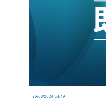
15:47
財經｜恒隆10月換帥 玩具「反」斗
15:11
財經｜韓股反覆波動收跌 連挫7周
13:44
財經｜內地7月美元計價出口增近24
12:44
財經｜日本春季三度入市撐日圓 4月
11:12
國際｜特朗普料美伊戰事快結束 承
15:59
財經｜SA售股自救後再出手 斥4
26/08/2024 14:49