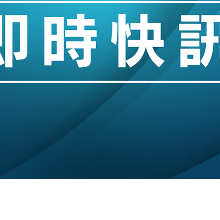
城亞洲CEO蔡德粦接任
創逾3年最長跌勢
%勝預期 貿易順差達1125億美元
單日斥6.28萬億日圓干預創新高
認部分彈藥庫存緊張
億美元押注未上市公司