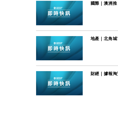
國際｜澳洲推
地產｜北角城
財經｜據報淘