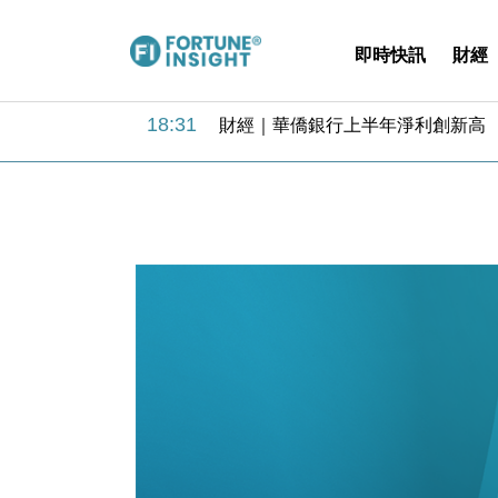
即時快訊
財經
18:31
財經｜華僑銀行上半年淨利創新高 
17:33
財經｜滙豐上調香港今年GDP預測至
16:47
本地｜假冒內地執法人員要求交「保證
16:05
財經｜日經失守6.5萬點後回穩 全
15:47
財經｜恒隆10月換帥 玩具「反」斗
15:11
財經｜韓股反覆波動收跌 連挫7周
13:44
財經｜內地7月美元計價出口增近24
12:44
財經｜日本春季三度入市撐日圓 4月
11:12
國際｜特朗普料美伊戰事快結束 承
15:59
財經｜SA售股自救後再出手 斥4
18:31
財經｜華僑銀行上半年淨利創新高 
17:33
財經｜滙豐上調香港今年GDP預測至
16:47
本地｜假冒內地執法人員要求交「保證
16:05
財經｜日經失守6.5萬點後回穩 全