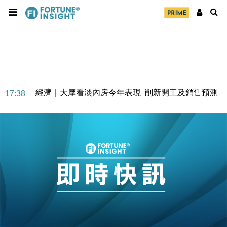
經濟｜大摩看淡內房今年表現 削新開工及銷售預測
17:38
科技｜iPhone 18 Pro成本或升4成 蘋果或犧牲毛利穩
16:55
定新機售價
本地｜香港迪拜下月10日合辦氣候金融會議
15:38
財經｜大摩削老鋪黃金目標價至505元 惟維持「增
14:49
持」評級
本地｜華嫂冰室太子店涉提供失實資料 遭禁申請輸入
13:49
勞工一年
中國｜強颱風「白海豚」殘渦北上 上海取消逾900班
12:11