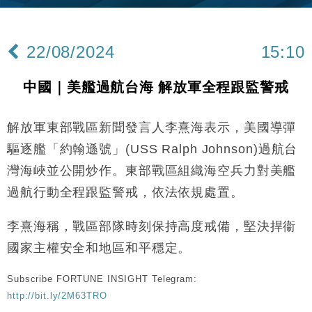
機
財經｜華僑銀行上半年淨利創新高 中期息增15%至
18:31
47仙
22/08/2024
15:10
財經｜滙豐上調香港今年GDP預測至4.5% 看好貿易
17:33
及消費表現
中國｜美艦過航台海 解放軍全程跟監警戒
本地｜假冒內地執法人員要求交「保證金」 43歲女子
16:47
損失近6900萬元
解放軍東部戰區新聞發言人李熹海表示，美國導彈
財經｜日經失守6.5萬點後回穩 全周仍升近2%
16:05
驅逐艦「約翰遜號」(USS Ralph Johnson)過航台
經濟｜大摩看淡內房今年表現 削新開工及銷售預測
17:38
灣海峽並公開炒作。東部戰區組織海空兵力對美艦
過航行動全程跟監警戒，依法依規處置。
科技｜iPhone 18 Pro成本或升4成 蘋果或犧牲毛利穩
16:55
定新機售價
李熹海稱，戰區部隊時刻保持高度戒備，堅決捍衞
本地｜香港迪拜下月10日合辦氣候金融會議
15:38
國家主權安全和地區和平穩定。
財經｜大摩削老鋪黃金目標價至505元 惟維持「增
14:49
Subscribe FORTUNE INSIGHT Telegram:
持」評級
http://bit.ly/2M63TRO
本地｜華嫂冰室太子店涉提供失實資料 遭禁申請輸入
13:49