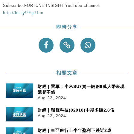
勞工一年
Subscribe FORTUNE INSIGHT YouTube channel:
中國｜強颱風「白海豚」殘渦北上 上海取消逾900班
12:11
http://bit.ly/2FgJTen
機
財經｜華僑銀行上半年淨利創新高 中期息增15%至
18:31
即時分享
47仙
財經｜滙豐上調香港今年GDP預測至4.5% 看好貿易
17:33
及消費表現
本地｜假冒內地執法人員要求交「保證金」 43歲女子
16:47
損失近6900萬元
財經｜日經失守6.5萬點後回穩 全周仍升近2%
16:05
相關文章
財經｜雷軍：小米SU7賣一輛虧6萬人幣表現
還是不錯
Aug 22, 2024
財經｜瑞聲科技(02018)中期多賺2.6倍
Aug 22, 2024
財經｜東亞銀行上半年盈利下跌近2成