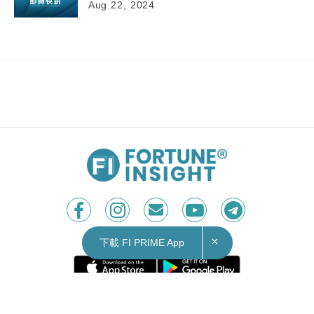
Aug 22, 2024
22/08/2024
14:09
財經｜雷軍：小米SU7賣一輛虧6萬人幣表現還是
不錯
小米(01810)行政總裁雷軍回應有關「小米SU7賣一
輛虧6萬多人民幣」的話題時表示，認為這算得既對
×
下載 FI PRIME App
也不對，因為小米汽車還在投入期，認為其財務表
現還是不錯。雖然第二季智能汽車等創新業務虧損
18億人民幣，但換句話說亦是投入了18億人民幣，