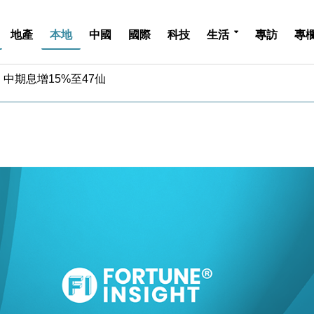
地產
本地
中國
國際
科技
生活
專訪
專
中期息增15%至47仙
4.5% 看好貿易及消費表現
金」 43歲女子損失近6900萬元
周仍升近2%
城亞洲CEO蔡德粦接任
創逾3年最長跌勢
%勝預期 貿易順差達1125億美元
單日斥6.28萬億日圓干預創新高
認部分彈藥庫存緊張
億美元押注未上市公司
中期息增15%至47仙
4.5% 看好貿易及消費表現
金」 43歲女子損失近6900萬元
周仍升近2%