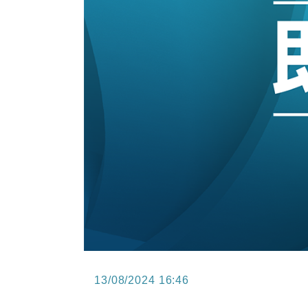
15:47
財經｜恒隆10月換帥 玩具「反」斗
15:11
財經｜韓股反覆波動收跌 連挫7周
13:44
財經｜內地7月美元計價出口增近24
12:44
財經｜日本春季三度入市撐日圓 4月
11:12
國際｜特朗普料美伊戰事快結束 承
15:59
財經｜SA售股自救後再出手 斥4
13/08/2024 16:46