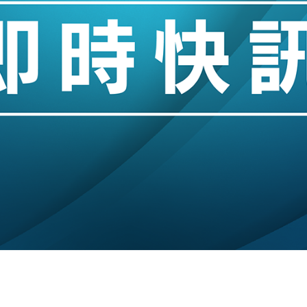
城亞洲CEO蔡德粦接任
創逾3年最長跌勢
%勝預期 貿易順差達1125億美元
單日斥6.28萬億日圓干預創新高
認部分彈藥庫存緊張
億美元押注未上市公司