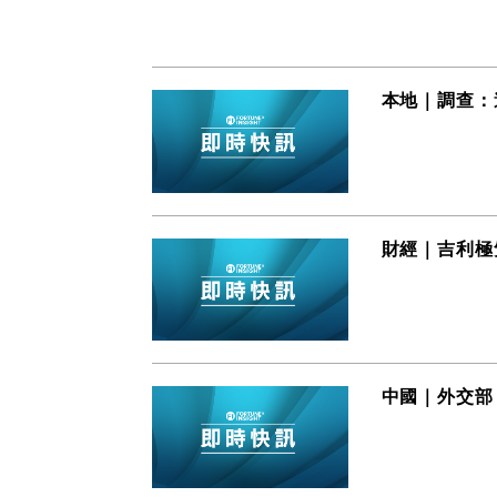
本地｜調查：
財經｜吉利極
中國｜外交部