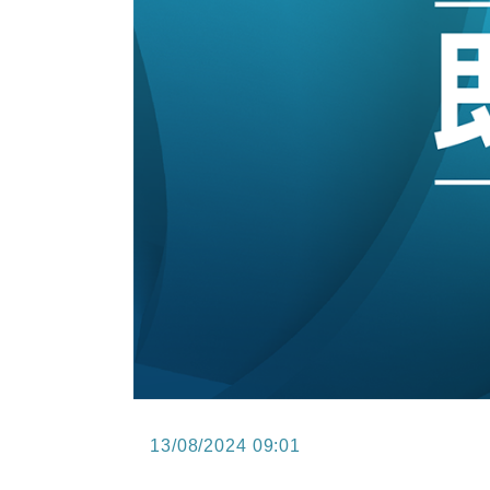
12:30
財經｜香港7月PMI回落至51 企
11:40
財經｜黑石傳再籌逾360億美元 支援Ant
10:57
財經｜美商務部擬擴大金屬關稅範圍 
18:15
本地｜新世界K11 9月升級會員制
17:40
財經｜本港6月零售額連升14個月
16:33
財經｜滙控重啟最多10億美元回購 
13/08/2024 09:01