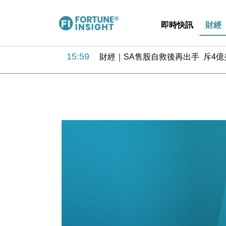
即時快訊
財經
15:59
財經｜SA售股自救後再出手 斥4
11:30
財經｜精星香港夥菜鳥拓全球智慧倉
14:50
地產｜大酒店中期轉賺2300萬元 
13:12
國際｜特朗普赴洛杉磯高球場活動前
12:30
財經｜香港7月PMI回落至51 企
11:40
財經｜黑石傳再籌逾360億美元 支援Ant
10:57
財經｜美商務部擬擴大金屬關稅範圍 
18:15
本地｜新世界K11 9月升級會員制
17:40
財經｜本港6月零售額連升14個月
16:33
財經｜滙控重啟最多10億美元回購 
15:59
財經｜SA售股自救後再出手 斥4
11:30
財經｜精星香港夥菜鳥拓全球智慧倉
14:50
地產｜大酒店中期轉賺2300萬元 
13:12
國際｜特朗普赴洛杉磯高球場活動前