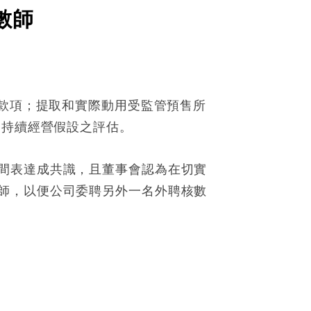
數師
。
付款項；提取和實際動用受監管預售所
的持續經營假設之評估。
間表達成共識，且董事會認為在切實
師，以便公司委聘另外一名外聘核數