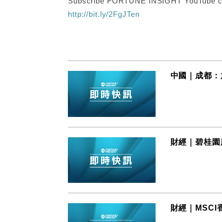
Subscribe FORTUNE INSIGHT YouTube c
http://bit.ly/2FgJTen
中國｜成都：
財經｜碧桂園服
財經｜MSCI