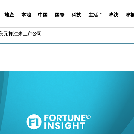
地產
本地
中國
國際
科技
生活
專訪
專
億美元押注未上市公司
儲市場 加快海外市場落地
斥21億翻新香港及東京半島
 男子攜槍彈被捕
業擴張放慢兼縮減人手
hropic租用Google晶片
14類產品或加徵25%
度 增鉑金卡級別鎖定高消費客群
 珠寶鐘錶銷售升勢最強
派息比率目標維持50%
億美元押注未上市公司
儲市場 加快海外市場落地
斥21億翻新香港及東京半島
 男子攜槍彈被捕