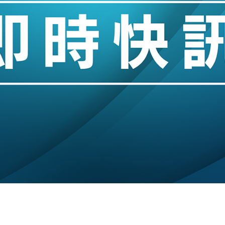
業擴張放慢兼縮減人手
hropic租用Google晶片
14類產品或加徵25%
度 增鉑金卡級別鎖定高消費客群
 珠寶鐘錶銷售升勢最強
派息比率目標維持50%