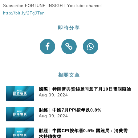
Subscribe FORTUNE INSIGHT YouTube channel:
財經｜香港7月PMI回落至51 企業擴張放慢兼縮減人
12:30
http://bit.ly/2FgJTen
手
財經｜黑石傳再籌逾360億美元 支援Anthropic租用
11:40
即時分享
Google晶片
財經｜美商務部擬擴大金屬關稅範圍 14類產品或加徵
10:57
25%
本地｜新世界K11 9月升級會員制度 增鉑金卡級別鎖
18:15
定高消費客群
相關文章
國際｜特朗普與賀錦麗同意下月10日電視辯論
Aug 09, 2024
財經｜中國7月PPI按年跌0.8%
Aug 09, 2024
財經｜中國CPI按年漲0.5% 國統局：消費需
求持續恢復