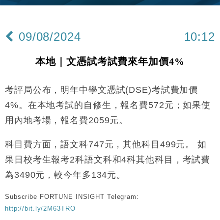
手
財經｜黑石傳再籌逾360億美元 支援Anthropic租用
11:40
Google晶片
09/08/2024
10:12
財經｜美商務部擬擴大金屬關稅範圍 14類產品或加徵
10:57
25%
本地｜文憑試考試費來年加價4%
本地｜新世界K11 9月升級會員制度 增鉑金卡級別鎖
18:15
定高消費客群
考評局公布，明年中學文憑試(DSE)考試費加價
財經｜日本春季三度入市撐日圓 4月單日斥6.28萬億
12:44
日圓干預創新高
4%。在本地考試的自修生，報名費572元；如果使
國際｜特朗普料美伊戰事快結束 承認部分彈藥庫存緊
11:12
用內地考場，報名費2059元。
張
財經｜SA售股自救後再出手 斥4億美元押注未上市公
15:59
科目費方面，語文科747元，其他科目499元。 如
司
果日校考生報考2科語文科和4科其他科目，考試費
財經｜精星香港夥菜鳥拓全球智慧倉儲市場 加快海外
11:30
市場落地
為3490元，較今年多134元。
地產｜大酒店中期轉賺2300萬元 斥21億翻新香港及
14:50
Subscribe FORTUNE INSIGHT Telegram:
東京半島
http://bit.ly/2M63TRO
國際｜特朗普赴洛杉磯高球場活動前 男子攜槍彈被捕
13:12