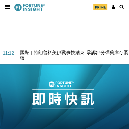
財經｜日本春季三度入市撐日圓 4月單日斥6.28萬億
12:44
日圓干預創新高
國際｜特朗普料美伊戰事快結束 承認部分彈藥庫存緊
11:12
張
財經｜SA售股自救後再出手 斥4億美元押注未上市公
15:59
司
財經｜精星香港夥菜鳥拓全球智慧倉儲市場 加快海外
11:30
市場落地
地產｜大酒店中期轉賺2300萬元 斥21億翻新香港及
14:50
東京半島
國際｜特朗普赴洛杉磯高球場活動前 男子攜槍彈被捕
13:12
財經｜香港7月PMI回落至51 企業擴張放慢兼縮減人
12:30