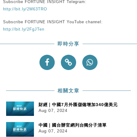
Subscribe FORTUNE INSIGHT Telegram:
粦接任
http://bit.ly/2M63TRO
財經｜韓股反覆波動收跌 連挫7周創逾3年最長跌勢
15:11
Subscribe FORTUNE INSIGHT YouTube channel:
財經｜內地7月美元計價出口增近24%勝預期 貿易順
13:44
http://bit.ly/2FgJTen
差達1125億美元
財經｜日本春季三度入市撐日圓 4月單日斥6.28萬億
12:44
即時分享
日圓干預創新高
國際｜特朗普料美伊戰事快結束 承認部分彈藥庫存緊
11:12
張
財經｜SA售股自救後再出手 斥4億美元押注未上市公
15:59
司
相關文章
財經｜中國7月外匯儲備增加340億美元
Aug 07, 2024
中國｜國台辦官網列台獨分子清單
Aug 07, 2024