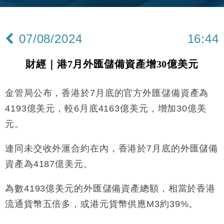
財經｜內地7月美元計價出口增近24%勝預期 貿易順
13:44
差達1125億美元
07/08/2024
16:44
財經｜日本春季三度入市撐日圓 4月單日斥6.28萬億
12:44
日圓干預創新高
財經｜港7月外匯儲備資產增30億美元
國際｜特朗普料美伊戰事快結束 承認部分彈藥庫存緊
11:12
張
金管局公布，香港於7月底的官方外匯儲備資產為
財經｜SA售股自救後再出手 斥4億美元押注未上市公
15:59
司
4193億美元，較6月底4163億美元，增加30億美
財經｜華僑銀行上半年淨利創新高 中期息增15%至
18:31
元。
47仙
財經｜滙豐上調香港今年GDP預測至4.5% 看好貿易
17:33
連同未交收外滙合約在內，香港於7月底的外匯儲備
及消費表現
資產為4187億美元。
本地｜假冒內地執法人員要求交「保證金」 43歲女子
16:47
損失近6900萬元
為數4193億美元的外匯儲備資產總額，相當於香港
財經｜日經失守6.5萬點後回穩 全周仍升近2%
16:05
流通貨幣五倍多，或港元貨幣供應M3約39%。
財經｜恒隆10月換帥 玩具「反」斗城亞洲CEO蔡德
15:47