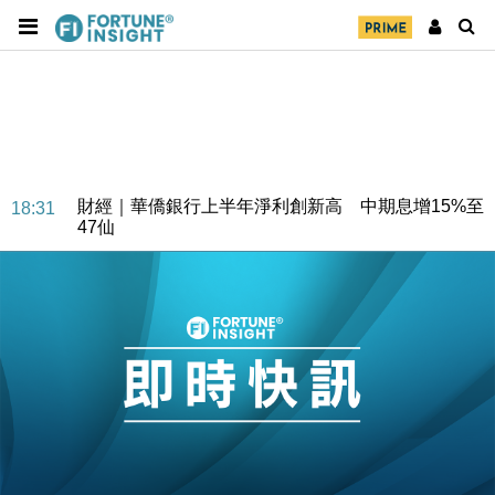
財經｜華僑銀行上半年淨利創新高 中期息增15%至
18:31
47仙
財經｜滙豐上調香港今年GDP預測至4.5% 看好貿易
17:33
及消費表現
本地｜假冒內地執法人員要求交「保證金」 43歲女子
16:47
損失近6900萬元
財經｜日經失守6.5萬點後回穩 全周仍升近2%
16:05
財經｜恒隆10月換帥 玩具「反」斗城亞洲CEO蔡德
15:47
粦接任
財經｜韓股反覆波動收跌 連挫7周創逾3年最長跌勢
15:11