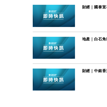
財經｜國泰宣
地產｜白石角朗
財經｜中銀香