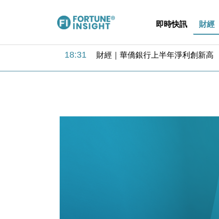
即時快訊
財經
18:31
財經｜華僑銀行上半年淨利創新高 
17:33
財經｜滙豐上調香港今年GDP預測至
16:47
本地｜假冒內地執法人員要求交「保證
16:05
財經｜日經失守6.5萬點後回穩 全
15:47
財經｜恒隆10月換帥 玩具「反」斗
15:11
財經｜韓股反覆波動收跌 連挫7周
13:44
財經｜內地7月美元計價出口增近24
12:44
財經｜日本春季三度入市撐日圓 4月
11:12
國際｜特朗普料美伊戰事快結束 承
15:59
財經｜SA售股自救後再出手 斥4
18:31
財經｜華僑銀行上半年淨利創新高 
17:33
財經｜滙豐上調香港今年GDP預測至
16:47
本地｜假冒內地執法人員要求交「保證
16:05
財經｜日經失守6.5萬點後回穩 全