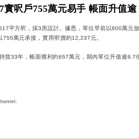
7實呎戶755萬元易手 帳面升值逾
617平方呎，採3房設計。據悉，單位早前以800萬
55萬元承接，實用呎價約12,237元。
，持貨33年，帳面獲利約657萬元，期內單位升值逾6.7
:
hannel: