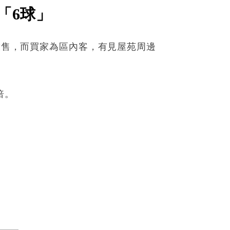
「6球」
元放售，而買家為區內客，有見屋苑周邊
倍。