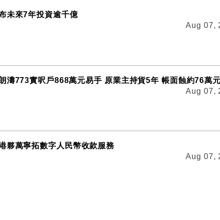
布未來7年投資逾千億
Aug 07,
濤773實呎戶868萬元易手 原業主持貨5年 帳面蝕約76萬
Aug 07,
港夥萬寧拓數字人民幣收款服務
Aug 07,