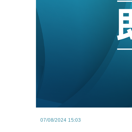
15:47
財經｜恒隆10月換帥 玩具「反」斗
15:11
財經｜韓股反覆波動收跌 連挫7周
13:44
財經｜內地7月美元計價出口增近24
12:44
財經｜日本春季三度入市撐日圓 4月
11:12
國際｜特朗普料美伊戰事快結束 承
15:59
財經｜SA售股自救後再出手 斥4
07/08/2024 15:03