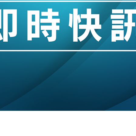
城亞洲CEO蔡德粦接任
創逾3年最長跌勢
%勝預期 貿易順差達1125億美元
單日斥6.28萬億日圓干預創新高
認部分彈藥庫存緊張
億美元押注未上市公司