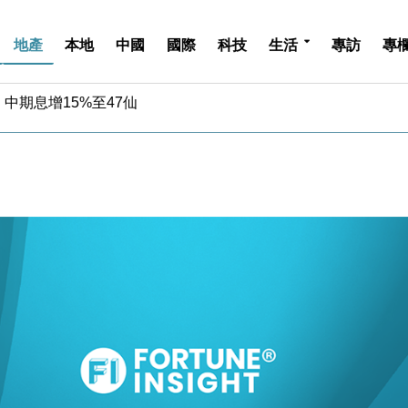
地產
本地
中國
國際
科技
生活
專訪
專
中期息增15%至47仙
4.5% 看好貿易及消費表現
金」 43歲女子損失近6900萬元
周仍升近2%
城亞洲CEO蔡德粦接任
創逾3年最長跌勢
%勝預期 貿易順差達1125億美元
單日斥6.28萬億日圓干預創新高
認部分彈藥庫存緊張
億美元押注未上市公司
中期息增15%至47仙
4.5% 看好貿易及消費表現
金」 43歲女子損失近6900萬元
周仍升近2%