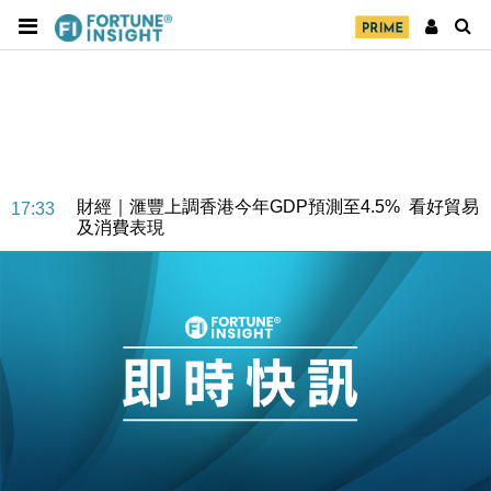
財經｜華僑銀行上半年淨利創新高 中期息增15%至
18:31
47仙
財經｜滙豐上調香港今年GDP預測至4.5% 看好貿易
17:33
及消費表現
本地｜假冒內地執法人員要求交「保證金」 43歲女子
16:47
損失近6900萬元
財經｜日經失守6.5萬點後回穩 全周仍升近2%
16:05
財經｜恒隆10月換帥 玩具「反」斗城亞洲CEO蔡德
15:47
粦接任
財經｜韓股反覆波動收跌 連挫7周創逾3年最長跌勢
15:11
財經｜內地7月美元計價出口增近24%勝預期 貿易順
13:44