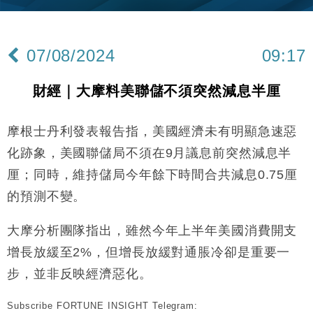
差達1125億美元
財經｜日本春季三度入市撐日圓 4月單日斥6.28萬億
12:44
日圓干預創新高
07/08/2024
09:17
國際｜特朗普料美伊戰事快結束 承認部分彈藥庫存緊
11:12
張
財經｜大摩料美聯儲不須突然減息半厘
財經｜SA售股自救後再出手 斥4億美元押注未上市公
15:59
司
摩根士丹利發表報告指，美國經濟未有明顯急速惡
財經｜華僑銀行上半年淨利創新高 中期息增15%至
18:31
47仙
化跡象，美國聯儲局不須在9月議息前突然減息半
財經｜滙豐上調香港今年GDP預測至4.5% 看好貿易
17:33
厘；同時，維持儲局今年餘下時間合共減息0.75厘
及消費表現
的預測不變。
本地｜假冒內地執法人員要求交「保證金」 43歲女子
16:47
損失近6900萬元
大摩分析團隊指出，雖然今年上半年美國消費開支
財經｜日經失守6.5萬點後回穩 全周仍升近2%
16:05
增長放緩至2%，但增長放緩對通脹冷卻是重要一
財經｜恒隆10月換帥 玩具「反」斗城亞洲CEO蔡德
步，並非反映經濟惡化。
15:47
粦接任
Subscribe FORTUNE INSIGHT Telegram:
財經｜韓股反覆波動收跌 連挫7周創逾3年最長跌勢
15:11