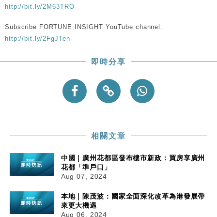
http://bit.ly/2M63TRO
財經｜內地7月美元計價出口增近24%勝預期 貿易順
13:44
Subscribe FORTUNE INSIGHT YouTube channel:
差達1125億美元
http://bit.ly/2FgJTen
財經｜日本春季三度入市撐日圓 4月單日斥6.28萬億
12:44
日圓干預創新高
即時分享
國際｜特朗普料美伊戰事快結束 承認部分彈藥庫存緊
11:12
張
財經｜SA售股自救後再出手 斥4億美元押注未上市公
15:59
司
相關文章
中國｜廣州花都區發布樓市新政：買房享廣州
花都「準戶口」
Aug 07, 2024
本地｜陳茂波：國家全面深化改革為港發展帶
來更大機遇
Aug 06, 2024