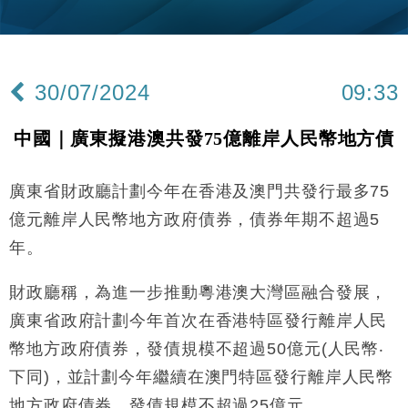
本地｜新世界K11 9月升級會員制度 增鉑金卡級別鎖
18:15
定高消費客群
財經｜本港6月零售額連升14個月 珠寶鐘錶銷售升勢
17:40
最強
30/07/2024
09:33
財經｜滙控重啟最多10億美元回購 派息比率目標維持
16:33
50%
中國｜廣東擬港澳共發75億離岸人民幣地方債
財經｜SHEIN傳最快8月中招股 估值料降至400億美
15:11
元以下
廣東省財政廳計劃今年在香港及澳門共發行最多75
本地｜HK Express推飛行套票 兩程低至448元加2元
13:49
可多飛一程
億元離岸人民幣地方政府債券，債券年期不超過5
地產｜大酒店中期轉賺2300萬元 斥21億翻新香港及
14:50
年。
東京半島
國際｜特朗普赴洛杉磯高球場活動前 男子攜槍彈被捕
13:12
財政廳稱，為進一步推動粵港澳大灣區融合發展，
廣東省政府計劃今年首次在香港特區發行離岸人民
財經｜香港7月PMI回落至51 企業擴張放慢兼縮減人
12:30
手
幣地方政府債券，發債規模不超過50億元(人民幣‧
財經｜黑石傳再籌逾360億美元 支援Anthropic租用
下同)，並計劃今年繼續在澳門特區發行離岸人民幣
11:40
Google晶片
地方政府債券，發債規模不超過25億元。