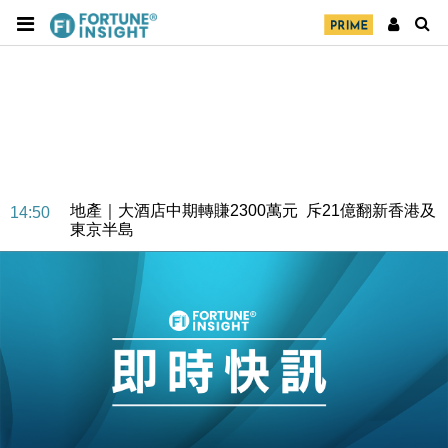
地產｜大酒店中期轉賺2300萬元 斥21億翻新香港及
14:50
東京半島
國際｜特朗普赴洛杉磯高球場活動前 男子攜槍彈被捕
13:12
財經｜香港7月PMI回落至51 企業擴張放慢兼縮減人
12:30
手
財經｜黑石傳再籌逾360億美元 支援Anthropic租用
11:40
Google晶片
財經｜美商務部擬擴大金屬關稅範圍 14類產品或加徵
10:57
25%