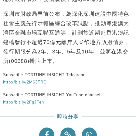
財經｜美商務部擬擴大金屬關稅範圍 14類產品或加徵
10:57
25%
深圳市財政局早前公布，為深化深圳建設中國特色
本地｜新世界K11 9月升級會員制度 增鉑金卡級別鎖
18:15
社會主義先行示範區綜合改革試點，推動粵港澳大
定高消費客群
灣區金融市場互聯互通等，計劃於近期赴香港簿記
財經｜本港6月零售額連升14個月 珠寶鐘錶銷售升勢
17:40
最強
建檔發行不超過70億元離岸人民幣地方政府債券，
財經｜滙控重啟最多10億美元回購 派息比率目標維持
16:33
發行期限分為2年、3年、5年及10年，並將在港交
50%
所(00388)掛牌上市。
財經｜SHEIN傳最快8月中招股 估值料降至400億美
15:11
元以下
Subscribe FORTUNE INSIGHT Telegram:
本地｜HK Express推飛行套票 兩程低至448元加2元
13:49
http://bit.ly/2M63TRO
可多飛一程
Subscribe FORTUNE INSIGHT YouTube channel:
http://bit.ly/2FgJTen
即時分享