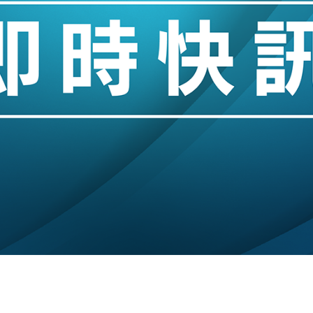
業擴張放慢兼縮減人手
hropic租用Google晶片
14類產品或加徵25%
度 增鉑金卡級別鎖定高消費客群
 珠寶鐘錶銷售升勢最強
派息比率目標維持50%