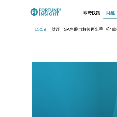
即時快訊
財經
15:59
財經｜SA售股自救後再出手 斥4
11:30
財經｜精星香港夥菜鳥拓全球智慧倉
14:50
地產｜大酒店中期轉賺2300萬元 
13:12
國際｜特朗普赴洛杉磯高球場活動前
12:30
財經｜香港7月PMI回落至51 企
11:40
財經｜黑石傳再籌逾360億美元 支援Ant
10:57
財經｜美商務部擬擴大金屬關稅範圍 
18:15
本地｜新世界K11 9月升級會員制
17:40
財經｜本港6月零售額連升14個月
16:33
財經｜滙控重啟最多10億美元回購 
15:59
財經｜SA售股自救後再出手 斥4
11:30
財經｜精星香港夥菜鳥拓全球智慧倉
14:50
地產｜大酒店中期轉賺2300萬元 
13:12
國際｜特朗普赴洛杉磯高球場活動前