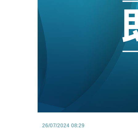
12:30
財經｜香港7月PMI回落至51 企
11:40
財經｜黑石傳再籌逾360億美元 支援Ant
10:57
財經｜美商務部擬擴大金屬關稅範圍 
18:15
本地｜新世界K11 9月升級會員制
17:40
財經｜本港6月零售額連升14個月
16:33
財經｜滙控重啟最多10億美元回購 
26/07/2024 08:29