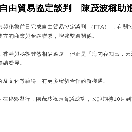
自由貿易協定談判 陳茂波稱助
與秘魯前日完成自由貿易協定談判 （FTA） ，有
雙方的商業與金融聯繫，增強雙邊關係。
，香港與秘魯雖然相隔遙遠，但正是「海內存知己，天
持續發展。
術及文化等範疇，有更多密切合作的新機遇。
1月在秘魯舉行，陳茂波祝願會議成功，又說期待10月
: