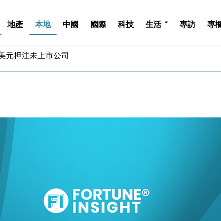
地產
本地
中國
國際
科技
生活
專訪
專
億美元押注未上市公司
儲市場 加快海外市場落地
斥21億翻新香港及東京半島
 男子攜槍彈被捕
業擴張放慢兼縮減人手
hropic租用Google晶片
14類產品或加徵25%
度 增鉑金卡級別鎖定高消費客群
 珠寶鐘錶銷售升勢最強
派息比率目標維持50%
億美元押注未上市公司
儲市場 加快海外市場落地
斥21億翻新香港及東京半島
 男子攜槍彈被捕