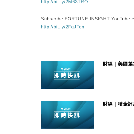
http://bit.ly/2M63TRO
Subscribe FORTUNE INSIGHT YouTube c
http://bit.ly/2FgJTen
財經｜美國第
財經｜積金評級