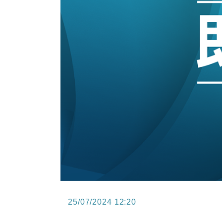
11:30
財經｜精星香港夥菜鳥拓全球智慧倉
14:50
地產｜大酒店中期轉賺2300萬元 
13:12
國際｜特朗普赴洛杉磯高球場活動前
12:30
財經｜香港7月PMI回落至51 企
11:40
財經｜黑石傳再籌逾360億美元 支援Ant
10:57
財經｜美商務部擬擴大金屬關稅範圍 
25/07/2024 12:20