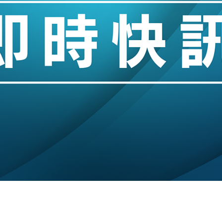
儲市場 加快海外市場落地
斥21億翻新香港及東京半島
 男子攜槍彈被捕
業擴張放慢兼縮減人手
hropic租用Google晶片
14類產品或加徵25%