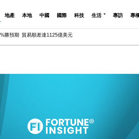
地產
本地
中國
國際
科技
生活
專訪
專
%勝預期 貿易順差達1125億美元
單日斥6.28萬億日圓干預創新高
認部分彈藥庫存緊張
億美元押注未上市公司
儲市場 加快海外市場落地
斥21億翻新香港及東京半島
 男子攜槍彈被捕
業擴張放慢兼縮減人手
hropic租用Google晶片
14類產品或加徵25%
%勝預期 貿易順差達1125億美元
單日斥6.28萬億日圓干預創新高
認部分彈藥庫存緊張
億美元押注未上市公司