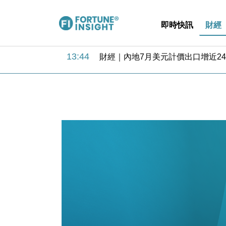
即時快訊
財經
13:44
財經｜內地7月美元計價出口增近24
12:44
財經｜日本春季三度入市撐日圓 4月
11:12
國際｜特朗普料美伊戰事快結束 承
15:59
財經｜SA售股自救後再出手 斥4
11:30
財經｜精星香港夥菜鳥拓全球智慧倉
14:50
地產｜大酒店中期轉賺2300萬元 
13:12
國際｜特朗普赴洛杉磯高球場活動前
12:30
財經｜香港7月PMI回落至51 企
11:40
財經｜黑石傳再籌逾360億美元 支援Ant
10:57
財經｜美商務部擬擴大金屬關稅範圍 
13:44
財經｜內地7月美元計價出口增近24
12:44
財經｜日本春季三度入市撐日圓 4月
11:12
國際｜特朗普料美伊戰事快結束 承
15:59
財經｜SA售股自救後再出手 斥4