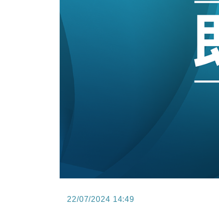
11:12
國際｜特朗普料美伊戰事快結束 承
15:59
財經｜SA售股自救後再出手 斥4
11:30
財經｜精星香港夥菜鳥拓全球智慧倉
14:50
地產｜大酒店中期轉賺2300萬元 
13:12
國際｜特朗普赴洛杉磯高球場活動前
12:30
財經｜香港7月PMI回落至51 企
22/07/2024 14:49