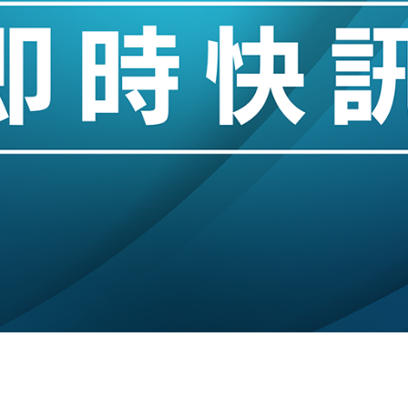
認部分彈藥庫存緊張
億美元押注未上市公司
儲市場 加快海外市場落地
斥21億翻新香港及東京半島
 男子攜槍彈被捕
業擴張放慢兼縮減人手