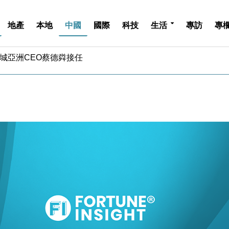
地產
本地
中國
國際
科技
生活
專訪
專
城亞洲CEO蔡德粦接任
創逾3年最長跌勢
%勝預期 貿易順差達1125億美元
單日斥6.28萬億日圓干預創新高
認部分彈藥庫存緊張
億美元押注未上市公司
儲市場 加快海外市場落地
斥21億翻新香港及東京半島
 男子攜槍彈被捕
業擴張放慢兼縮減人手
城亞洲CEO蔡德粦接任
創逾3年最長跌勢
%勝預期 貿易順差達1125億美元
單日斥6.28萬億日圓干預創新高