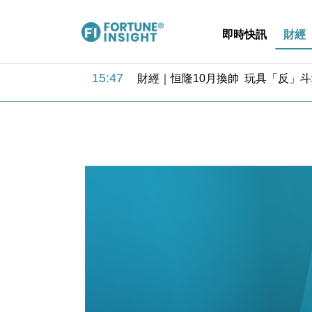
即時快訊
財經
15:47
財經｜恒隆10月換帥 玩具「反」斗
15:11
財經｜韓股反覆波動收跌 連挫7周
13:44
財經｜內地7月美元計價出口增近24
12:44
財經｜日本春季三度入市撐日圓 4月
11:12
國際｜特朗普料美伊戰事快結束 承
15:59
財經｜SA售股自救後再出手 斥4
11:30
財經｜精星香港夥菜鳥拓全球智慧倉
14:50
地產｜大酒店中期轉賺2300萬元 
13:12
國際｜特朗普赴洛杉磯高球場活動前
12:30
財經｜香港7月PMI回落至51 企
15:47
財經｜恒隆10月換帥 玩具「反」斗
15:11
財經｜韓股反覆波動收跌 連挫7周
13:44
財經｜內地7月美元計價出口增近24
12:44
財經｜日本春季三度入市撐日圓 4月