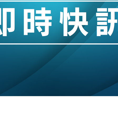
業擴張放慢兼縮減人手
hropic租用Google晶片
14類產品或加徵25%
度 增鉑金卡級別鎖定高消費客群
 珠寶鐘錶銷售升勢最強
派息比率目標維持50%