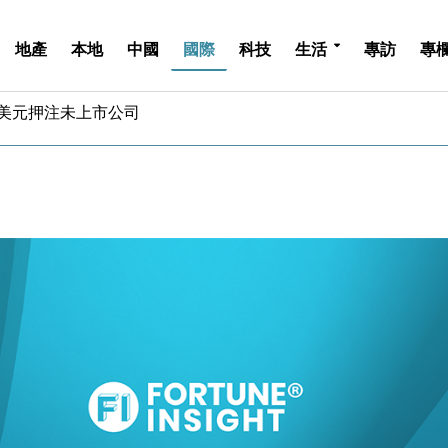
地產
本地
中國
國際
科技
生活
專訪
專
億美元押注未上市公司
儲市場 加快海外市場落地
斥21億翻新香港及東京半島
 男子攜槍彈被捕
業擴張放慢兼縮減人手
hropic租用Google晶片
14類產品或加徵25%
度 增鉑金卡級別鎖定高消費客群
 珠寶鐘錶銷售升勢最強
派息比率目標維持50%
億美元押注未上市公司
儲市場 加快海外市場落地
斥21億翻新香港及東京半島
 男子攜槍彈被捕