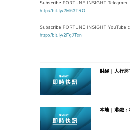
Subscribe FORTUNE INSIGHT Telegram
http://bit.ly/2M63TRO
Subscribe FORTUNE INSIGHT YouTube c
http://bit.ly/2FgJTen
財經｜人行將7
本地｜港鐵：