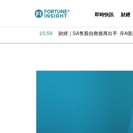
即時快訊
財經
15:59
財經｜SA售股自救後再出手 斥4
11:30
財經｜精星香港夥菜鳥拓全球智慧倉
14:50
地產｜大酒店中期轉賺2300萬元 
13:12
國際｜特朗普赴洛杉磯高球場活動前
12:30
財經｜香港7月PMI回落至51 企
11:40
財經｜黑石傳再籌逾360億美元 支援Ant
10:57
財經｜美商務部擬擴大金屬關稅範圍 
18:15
本地｜新世界K11 9月升級會員制
17:40
財經｜本港6月零售額連升14個月
16:33
財經｜滙控重啟最多10億美元回購 
15:59
財經｜SA售股自救後再出手 斥4
11:30
財經｜精星香港夥菜鳥拓全球智慧倉
14:50
地產｜大酒店中期轉賺2300萬元 
13:12
國際｜特朗普赴洛杉磯高球場活動前