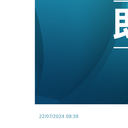
12:30
財經｜香港7月PMI回落至51 企
11:40
財經｜黑石傳再籌逾360億美元 支援Ant
10:57
財經｜美商務部擬擴大金屬關稅範圍 
18:15
本地｜新世界K11 9月升級會員制
17:40
財經｜本港6月零售額連升14個月
16:33
財經｜滙控重啟最多10億美元回購 
22/07/2024 08:39