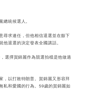
黨總統候選人。
意尋求連任，但他相信退選並在餘下
就他退選的決定發表全國講話。
時，選擇賀錦麗作為競選拍檔是他做過
家，以打敗特朗普。賀錦麗又形容拜
無私和愛國的行為。59歲的賀錦麗如