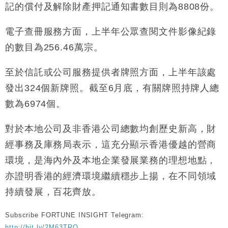
記的償付及解除財產押記通知書數目則為8808份。
財經｜香港7月PMI回落至51 企業擴張放慢兼縮減人
12:30
手
電子查冊服務方面，上半年公眾查閱文件影像紀錄
財經｜黑石傳再籌逾360億美元 支援Anthropic租用
11:40
的數目為256.46萬宗。
Google晶片
財經｜美商務部擬擴大金屬關稅範圍 14類產品或加徵
10:57
至於信託或公司服務提供者牌照方面，上半年該處
25%
發出324個新牌照。截至6月底，有關牌照持牌人總
本地｜新世界K11 9月升級會員制度 增鉑金卡級別鎖
18:15
定高消費客群
數為6974個。
財經｜本港6月零售額連升14個月 珠寶鐘錶銷售升勢
17:40
最強
對於本地公司及非香港公司總數均創歷史新高，財
財經｜滙控重啟最多10億美元回購 派息比率目標維持
經事務及庫務局表示，這充分顯示香港優越的營商
16:33
50%
環境，是海內外及本地企業發展業務的理想地點，
亦證明香港的經濟環境繼續穩步上揚，在不同領域
持續發展，百花齊放。
Subscribe FORTUNE INSIGHT Telegram:
http://bit.ly/2M63TRO