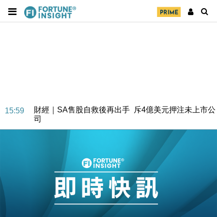
財經｜SA售股自救後再出手 斥4億美元押注未上市公
15:59
司
財經｜精星香港夥菜鳥拓全球智慧倉儲市場 加快海外
11:30
市場落地
地產｜大酒店中期轉賺2300萬元 斥21億翻新香港及
14:50
東京半島
國際｜特朗普赴洛杉磯高球場活動前 男子攜槍彈被捕
13:12
財經｜香港7月PMI回落至51 企業擴張放慢兼縮減人
12:30
手