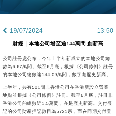
財經｜黑石傳再籌逾360億美元 支援Anthropic租用
11:40
Google晶片
財經｜美商務部擬擴大金屬關稅範圍 14類產品或加徵
10:57
25%
19/07/2024
13:50
本地｜新世界K11 9月升級會員制度 增鉑金卡級別鎖
18:15
定高消費客群
財經｜本地公司增至逾144萬間 創新高
財經｜本港6月零售額連升14個月 珠寶鐘錶銷售升勢
17:40
最強
公司註冊處公布，今年上半年新成立的本地公司總
財經｜滙控重啟最多10億美元回購 派息比率目標維持
16:33
50%
數為6.67萬間。截至6月底，根據《公司條例》註冊
財經｜SA售股自救後再出手 斥4億美元押注未上市公
15:59
的本地公司總數達144.09萬間，數字創歷史新高。
司
財經｜精星香港夥菜鳥拓全球智慧倉儲市場 加快海外
11:30
上半年，共有501間非香港公司在香港新設立營業
市場落地
地點並根據《公司條例》註冊。截至6月底，註冊非
地產｜大酒店中期轉賺2300萬元 斥21億翻新香港及
14:50
東京半島
香港公司的總數近1.5萬間，亦是歷史新高。交付登
國際｜特朗普赴洛杉磯高球場活動前 男子攜槍彈被捕
記的公司財產押記數目為5721宗，而在同期交付登
13:12